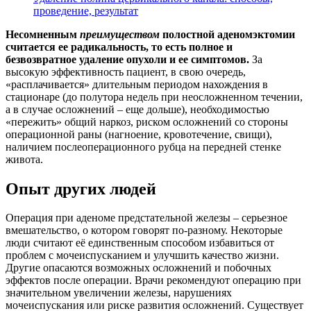
проведение, результат
Несомненным
преимуществом
полостной аденомэктомии
считается ее радикальность, то есть полное и
безвозвратное удаление опухоли и ее симптомов.
За
высокую эффективность пациент, в свою очередь,
«расплачивается» длительным периодом нахождения в
стационаре (до полутора недель при неосложненном течении,
а в случае осложнений – еще дольше), необходимостью
«пережить» общий наркоз, риском осложнений со стороны
операционной раны (нагноение, кровотечение, свищи),
наличием послеоперационного рубца на передней стенке
живота.
Опыт других людей
Операция при аденоме предстательной железы – серьезное
вмешательство, о котором говорят по-разному. Некоторые
люди считают её единственным способом избавиться от
проблем с мочеиспусканием и улучшить качество жизни.
Другие опасаются возможных осложнений и побочных
эффектов после операции. Врачи рекомендуют операцию при
значительном увеличении железы, нарушениях
мочеиспускания или риске развития осложнений. Существует