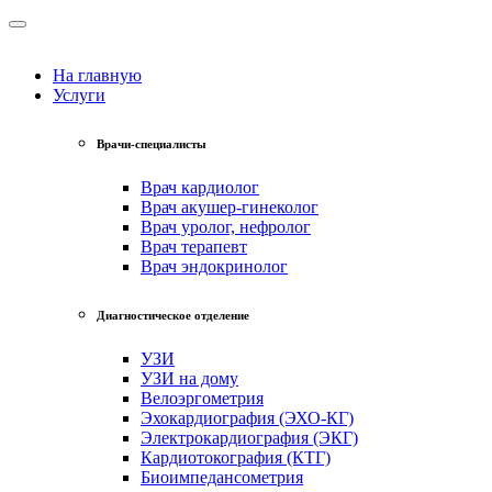
На главную
Услуги
Врачи-специалисты
Врач кардиолог
Врач акушер-гинеколог
Врач уролог, нефролог
Врач терапевт
Врач эндокринолог
Диагностическое отделение
УЗИ
УЗИ на дому
Велоэргометрия
Эхокардиография (ЭХО-КГ)
Электрокардиография (ЭКГ)
Кардиотокография (КТГ)
Биоимпедансометрия