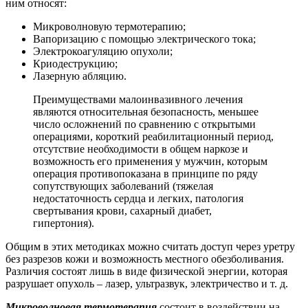
ним относят:
Микроволновую термотерапию;
Вапоризацию с помощью электрического тока;
Электрокоагуляцию опухоли;
Криодеструкцию;
Лазерную абляцию.
Преимуществами малоинвазивного лечения
являются относительная безопасность, меньшее
число осложнений по сравнению с открытыми
операциями, короткий реабилитационный период,
отсутствие необходимости в общем наркозе и
возможность его применения у мужчин, которым
операция противопоказана в принципе по ряду
сопутствующих заболеваний (тяжелая
недостаточность сердца и легких, патология
свертывания крови, сахарный диабет,
гипертония).
Общим в этих методиках можно считать доступ через уретру
без разрезов кожи и возможность местного обезболивания.
Различия состоят лишь в виде физической энергии, которая
разрушает опухоль – лазер, ультразвук, электричество и т. д.
Микроволновая термотерапия
состоит в воздействии на