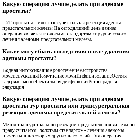
Какую операцию лучше делать при аденоме
простаты?
ТУР простаты – или трансуретральная резекция аденомы
предстательной железы На сегодняшний день данная
операция является «золотым» стандартом хирургического
лечения аденомы предстательной железы.
Какие могут быть последствия после удаления
аденомы простаты?
Водная интоксикацияКровотечениеРасстройства
мочеиспусканияПомутнение мочиИнфицированиеОстрая
задержка мочиЭректильная дисфункцияРетроградная
эякуляция
Какую операцию лучше делать при аденоме
простаты тур простаты или трансуретральная
резекция аденомы предстательной железы?
Метод трансуретральной резекции предстательной железы по
праву считается «золотым стандартом» лечения аденомы
простаты и некоторых других патологий. Эта операция