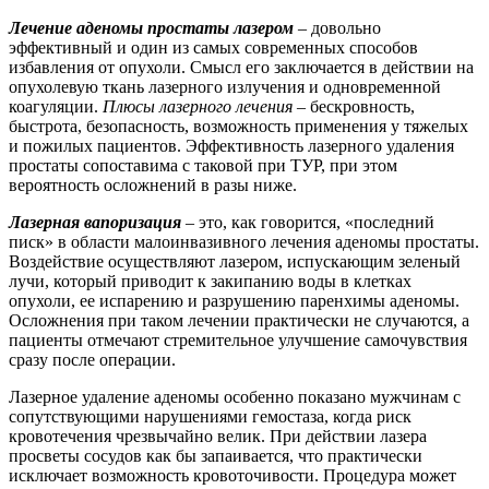
Лечение аденомы простаты лазером
– довольно
эффективный и один из самых современных способов
избавления от опухоли. Смысл его заключается в действии на
опухолевую ткань лазерного излучения и одновременной
коагуляции.
Плюсы лазерного лечения
– бескровность,
быстрота, безопасность, возможность применения у тяжелых
и пожилых пациентов. Эффективность лазерного удаления
простаты сопоставима с таковой при ТУР, при этом
вероятность осложнений в разы ниже.
Лазерная вапоризация
– это, как говорится, «последний
писк» в области малоинвазивного лечения аденомы простаты.
Воздействие осуществляют лазером, испускающим зеленый
лучи, который приводит к закипанию воды в клетках
опухоли, ее испарению и разрушению паренхимы аденомы.
Осложнения при таком лечении практически не случаются, а
пациенты отмечают стремительное улучшение самочувствия
сразу после операции.
Лазерное удаление аденомы особенно показано мужчинам с
сопутствующими нарушениями гемостаза, когда риск
кровотечения чрезвычайно велик. При действии лазера
просветы сосудов как бы запаивается, что практически
исключает возможность кровоточивости. Процедура может