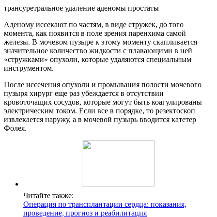
трансуретральное удаление аденомы простаты
Аденому иссекают по частям, в виде стружек, до того
момента, как появится в поле зрения паренхима самой
железы. В мочевом пузыре к этому моменту скапливается
значительное количество жидкости с плавающими в ней
«стружками» опухоли, которые удаляются специальным
инструментом.
После иссечения опухоли и промывания полости мочевого
пузыря хирург еще раз убеждается в отсутствии
кровоточащих сосудов, которые могут быть коагулированы
электрическим током. Если все в порядке, то резектоскоп
извлекается наружу, а в мочевой пузырь вводится катетер
Фолея.
Читайте также:
Операция по трансплантации сердца: показания,
проведение, прогноз и реабилитация