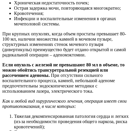
Хроническая недостаточность почек;
Острая задержка мочи, повторяющаяся многократно;
Кровотечения;
Инфекции и воспалительные изменения в органах
мочеполовой системы.
При крупных опухолях, когда объем простаты превышает 80-
100 мл, наличии множества камней в мочевом пузыре,
структурных изменениях стенок мочевого пузыря
(дивертикулы) преимущество будет отдано открытой и самой
радикальной операции – аденомэктомии.
Если опухоль с железой не превышают 80 мл в объеме, то
можно обойтись трансуретральной резекцией или
рассечением аденомы.
При отсутствии сильного
воспалительного процесса, камней, небольшой аденоме
предпочтительны эндоскопические методики с
использованием лазера, электрического тока.
Как и любой вид хирургического лечения, операция имеет свои
противопоказания, в числе которых:
Тяжелая декомпенсированная патология сердца и легких
(из-за необходимости проведения общего наркоза, риска
кровотечений);