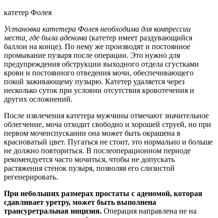
катетер Фолея
Установка катетера Фолея необходима для компрессии
места, где была аденома
(катетер имеет раздувающийся
баллон на конце). По нему же производят и постоянное
промывание пузыря после операции. Это нужно для
предупреждения обструкции выходного отдела сгустками
крови и постоянного отведения мочи, обеспечивающего
покой заживающему пузырю. Катетер удаляется через
несколько суток при условии отсутствия кровотечения и
других осложнений.
После извлечения катетера мужчины отмечают значительное
облегчение, моча отходит свободно и хорошей струей, но при
первом мочеиспускании она может быть окрашена в
красноватый цвет. Пугаться не стоит, это нормально и больше
не должно повториться. В послеоперационном периоде
рекомендуется часто мочиться, чтобы не допускать
растяжения стенок пузыря, позволяя его слизистой
регенерировать.
При небольших размерах простаты с аденомой, которая
сдавливает уретру, может быть выполнена
трансуретральная инцизия.
Операция направлена не на