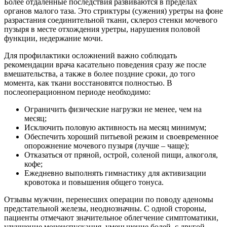
Более отдаленные последствия развиваются в пределах
органов малого таза. Это стриктуры (сужения) уретры на фоне
разрастания соединительной ткани, склероз стенки мочевого
пузыря в месте отхождения уретры, нарушения половой
функции, недержание мочи.
Для профилактики осложнений важно соблюдать
рекомендации врача касательно поведения сразу же после
вмешательства, а также в более поздние сроки, до того
момента, как ткани восстановятся полностью. В
послеоперационном периоде необходимо:
Ограничить физические нагрузки не менее, чем на
месяц;
Исключить половую активность на месяц минимум;
Обеспечить хороший питьевой режим и своевременное
опорожнение мочевого пузыря (лучше – чаще);
Отказаться от пряной, острой, соленой пищи, алкоголя,
кофе;
Ежедневно выполнять гимнастику для активизации
кровотока и повышения общего тонуса.
Отзывы мужчин, перенесших операции по поводу аденомы
предстательной железы, неоднозначны. С одной стороны,
пациенты отмечают значительное облегчение симптоматики,
улучшение мочеиспускания, уменьшение болей, с другой –