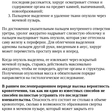
последняя рассекается, хирург осматривает стенки и
содержимое органа на предмет камней, выпячиваний,
новообразований;
Пальцевое выделение и удаление ткани опухоли через
мочевой пузырь.
По достижении указательным пальцем внутреннего отверстия
уретры, уролог аккуратно надрывает слизистую оболочку и
пальцем вылущивает ткань опухоли, которая уже оттеснила
саму железу к периферии. Для облегчения выделения
аденомы пальцем другой руки, введенным в анус, хирург
может переместить простату вверх и вперед.
Когда опухоль выделена, ее извлекают через вскрытый
мочевой пузырь, стараясь действовать максимально
аккуратно, чтобы не повредить другие органы и структуры.
Полученная опухолевая масса в обязательном порядке
направляется на гистологическое исследование.
В раннем послеоперационном периоде высока вероятность
кровотечения, так как ни один из известных способов не
способен полностью устранить это последствие
вмешательства.
Опасность его состоит не столько в объеме
кровопотери, сколько в возможности образования свертка
крови в мочевом пузыре, который может закрыть его