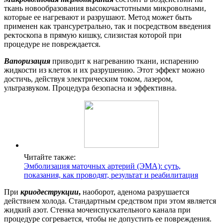
ткань новообразования высокочастотными микроволнами,
которые ее нагревают и разрушают. Метод может быть
применен как трансуретрально, так и посредством введения
ректоскопа в прямую кишку, слизистая которой при
процедуре не повреждается.
Вапоризация
приводит к нагреванию ткани, испарению
жидкости из клеток и их разрушению. Этот эффект можно
достичь, действуя электрическим током, лазером,
ультразвуком. Процедура безопасна и эффективна.
Читайте также:
Эмболизация маточных артерий (ЭМА): суть,
показания, как проводят, результат и реабилитация
При
криодеструкции
,
наоборот, аденома разрушается
действием холода. Стандартным средством при этом является
жидкий азот. Стенка мочеиспускательного канала при
процедуре согревается, чтобы не допустить ее повреждения.