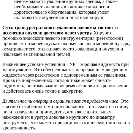
невозможность удаления крупных аденом, а также
необходимость наличия в клинике сложного и
дорогостоящего оборудования, которым умеет
пользоваться обученный и опытный хирург.
Суть трансуретрального удаления аденомы состоит в
иссечении опухоли доступом через уретру.
Хирург с
помощью эндоскопического инструментария (резектоскоп)
проникает по мочеиспускательному каналу в мочевой пузырь,
осматривает его, отыскивает место локализации опухоли и
извлекает ее специальной петлей.
Важнейшее условие успешной ТУР – хорошая видимость при
манипуляциях. Это обеспечивается непрерывным введением
жидкости через резектоскоп с одновременным ее удалением.
Кровь из поврежденных сосудов тоже может снизить
видимость, поэтому важно вовремя остановить кровотечение
и действовать очень точно и аккуратно.
Длительность операции ограничивается пределами часа.
Это
связано с особенностями позы больного – он лежит на спине,
ноги разведены и приподняты, а также с длительным
нахождением в уретре довольно крупного по диаметру
инструмента, что может спровоцировать впоследствии боли и
кровоточивость.