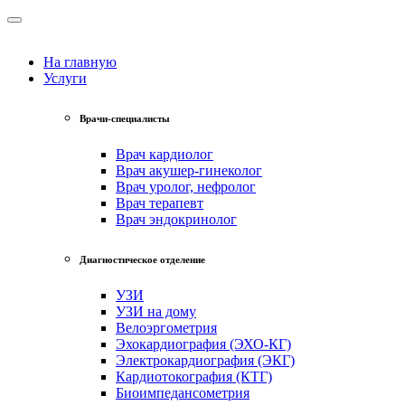
На главную
Услуги
Врачи-специалисты
Врач кардиолог
Врач акушер-гинеколог
Врач уролог, нефролог
Врач терапевт
Врач эндокринолог
Диагностическое отделение
УЗИ
УЗИ на дому
Велоэргометрия
Эхокардиография (ЭХО-КГ)
Электрокардиография (ЭКГ)
Кардиотокография (КТГ)
Биоимпедансометрия