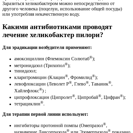
Заразиться хеликобактером можно непосредственно от
другого человека (поцелуи, использование общей посуды)
или употребляя некачественную воду.
Какими антибиотиками проводят
лечение хеликобактер пилори?
Для эрадикации возбудителя применяют:
®
амоксициллин (Флемоксин Солютаб
);
®
метронидазол (Трихопол
);
тинидазол;
®
®
кларитромицин (Клацин
, Фромилид
);
®
®
®
левофлоксацин (Леволет Р
, Глево
, Таваник
,
®
Хайлефлокс
) ;
®
®
®
ципрофлоксацин (Ципролет
, Ципробай
, Цифран
);
®
тетрациклин
.
Для терапии первой линии используют:
®
ингибиторы протонной помпы (Омепразол
,
®
®
назначение Лансопразола
или Эзомепразола
показано