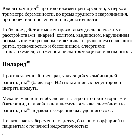
®
Кларитромицин
противопоказан при порфирии, в первом
триместре беременности, во время грудного вскармливания,
при почечной и печёночной недостаточности.
Побочное действие может проявляться диспепсическими
расстройствами, диареей, колитом, кандидозом, нарушением
нормальной микрофлоры кишечника, нарушением сердечного
ритма, тревожностью и бессонницей, аллергиями,
гипогликемией, снижением числа тромбоцитов и лейкоцитов.
®
Пилорид
Противоязвенный препарат, являющийся комбинацией
®
ранитидина
(блокатора Н2 гистаминовых рецепторов и
цитрата висмута.
Механизм действия обусловлен гастроцитопротекторным и
бактерицидным действием висмута, а также способностью
®
ранитидина
подавлять секрецию желудочного сока.
Не назначается беременным, детям, больным порфирией и
пациентам с почечной недостаточностью.