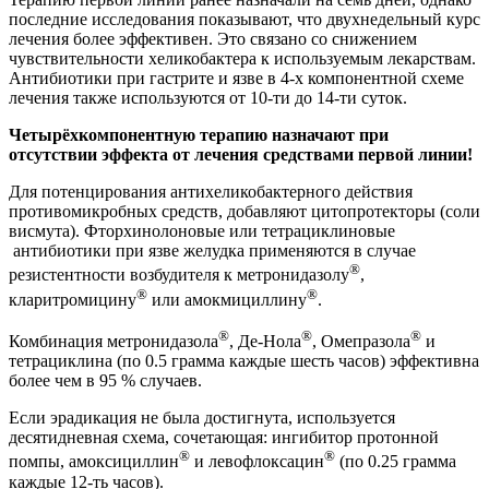
последние исследования показывают, что двухнедельный курс
лечения более эффективен. Это связано со снижением
чувствительности хеликобактера к используемым лекарствам.
Антибиотики при гастрите и язве в 4-х компонентной схеме
лечения также используются от 10-ти до 14-ти суток.
Четырёхкомпонентную терапию назначают при
отсутствии эффекта от лечения средствами первой линии!
Для потенцирования антихеликобактерного действия
противомикробных средств, добавляют цитопротекторы (соли
висмута). Фторхинолоновые или тетрациклиновые
антибиотики при язве желудка применяются в случае
®
резистентности возбудителя к метронидазолу
,
®
®
кларитромицину
или амокмициллину
.
®
®
®
Комбинация метронидазола
, Де-Нола
, Омепразола
и
тетрациклина (по 0.5 грамма каждые шесть часов) эффективна
более чем в 95 % случаев.
Если эрадикация не была достигнута, используется
десятидневная схема, сочетающая: ингибитор протонной
®
®
помпы, амоксициллин
и левофлоксацин
(по 0.25 грамма
каждые 12-ть часов).