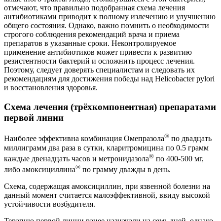
отмечают, что правильно подобранная схема лечения
антибиотиками приводит к полному излечению и улучшению
общего состояния. Однако, важно помнить о необходимости
строгого соблюдения рекомендаций врача и приема
препаратов в указанные сроки. Неконтролируемое
применение антибиотиков может привести к развитию
резистентности бактерий и осложнить процесс лечения.
Поэтому, следует доверять специалистам и следовать их
рекомендациям для достижения победы над Helicobacter pylori
и восстановления здоровья.
Схема лечения (трёхкомпонентная) препаратами
первой линии
®
Наиболее эффективна комбинация Омепразола
по двадцать
миллиграмм два раза в сутки, кларитромицина по 0.5 грамм
®
каждые двенадцать часов и метронидазола
по 400-500 мг,
®
либо амоксициллина
по грамму дважды в день.
Схема, содержащая амоксициллин, при язвенной болезни на
данный момент считается малоэффективной, ввиду высокой
устойчивости возбудителя.
Терапию первой линии ранее назначали на семь дней, однако