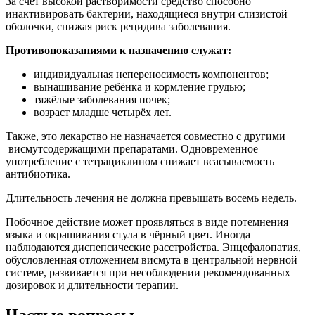
За счёт высокой растворимости средство способно
инактивировать бактерии, находящиеся внутри слизистой
оболочки, снижая риск рецидива заболевания.
Противопоказаниями к назначению служат:
индивидуальная непереносимость компонентов;
вынашивание ребёнка и кормление грудью;
тяжёлые заболевания почек;
возраст младше четырёх лет.
Также, это лекарство не назначается совместно с другими
висмутсодержащими препаратами. Одновременное
употребление с тетрациклином снижает всасываемость
антибиотика.
Длительность лечения не должна превышать восемь недель.
Побочное действие может проявляться в виде потемнения
языка и окрашивания стула в чёрный цвет. Иногда
наблюдаются диспепсические расстройства. Энцефалопатия,
обусловленная отложением висмута в центральной нервной
системе, развивается при несоблюдении рекомендованных
дозировок и длительности терапии.