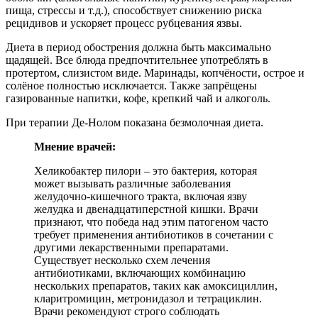
пища, стрессы и т.д.), способствует снижению риска
рецидивов и ускоряет процесс рубцевания язвы.
Диета в период обострения должна быть максимально
щадящей. Все блюда предпочтительнее употреблять в
протертом, слизистом виде. Маринады, копчёности, острое и
солёное полностью исключается. Также запрёщены
газированные напитки, кофе, крепкий чай и алкоголь.
При терапии Де-Нолом показана безмолочная диета.
Мнение врачей:
Хеликобактер пилори – это бактерия, которая
может вызывать различные заболевания
желудочно-кишечного тракта, включая язву
желудка и двенадцатиперстной кишки. Врачи
признают, что победа над этим патогеном часто
требует применения антибиотиков в сочетании с
другими лекарственными препаратами.
Существует несколько схем лечения
антибиотиками, включающих комбинацию
нескольких препаратов, таких как амоксициллин,
кларитромицин, метронидазол и тетрациклин.
Врачи рекомендуют строго соблюдать