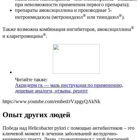
при невозможности применения первого препарата);
препараты амоксициллина и производные 5-
®
®
нитроимидазола (метронидазол
или тинидазол
).
®
Также возможна комбинация ингибиторов, амоксициллина
®
и кларитромицина
.
Читайте также:
Акридерм гк — мазь инструкция по применению,
дешевые аналоги, отзывы, рецепт
https://www.youtube.com/embed/rVzpgyQAkNk
Опыт других людей
Победа над Helicobacter pylori с помощью антибиотиков – это
ключевой момент в лечении заболеваний желудочно-
кишечного тракта. Люди, столкнувшиеся с этой бактерией,