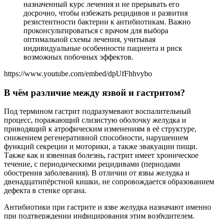
назначенный курс лечения и не прерывать его
досрочно, чтобы избежать рецидивов и развития
резистентности бактерии к антибиотикам. Важно
проконсультироваться с врачом для выбора
оптимальной схемы лечения, учитывая
индивидуальные особенности пациента и риск
возможных побочных эффектов.
https://www.youtube.com/embed/dpUfFhhvybo
В чём различие между язвой и гастритом?
Под термином гастрит подразумевают воспалительный
процесс, поражающий слизистую оболочку желудка и
приводящий к атрофическим изменениям в её структуре,
снижением регенеративной способности, нарушением
функций секреции и моторики, а также эвакуации пищи.
Также как и язвенная болезнь, гастрит имеет хроническое
течение, с периодическими рецидивами (периодами
обострения заболевания). В отличии от язвы желудка и
двенадцатипёрстной кишки, не сопровождается образованием
дефекта в стенке органа.
Антибиотики при гастрите и язве желудка назначают именно
при подтверждении инфицирования этим возбудителем.