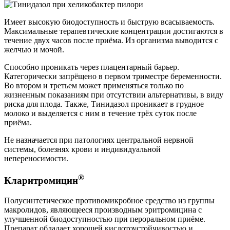
Имеет высокую биодоступность и быструю всасываемость.
Максимальные терапевтические концентрации достигаются в
течение двух часов после приёма. Из организма выводится с
желчью и мочой.
Способно проникать через плацентарный барьер.
Категорически запрёщено в первом триместре беременности.
Во втором и третьем может применяться только по
жизненным показаниям при отсутствии альтернативы, в виду
риска для плода. Также, Тинидазол проникает в грудное
молоко и выделяется с ним в течение трёх суток после
приёма.
Не назначается при патологиях центральной нервной
системы, болезнях крови и индивидуальной
непереносимости.
®
Кларитромицин
Полусинтетическое противомикробное средство из группы
макролидов, являющееся производным эритромицина с
улучшенной биодоступностью при пероральном приёме.
Препарат обладает хорошей кислотоустойчивостью и