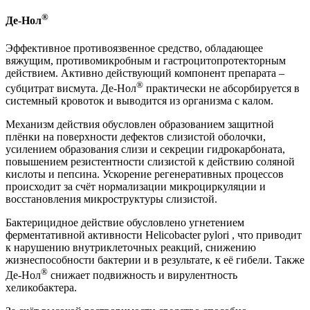
®
Де-Нол
Эффективное противоязвенное средство, обладающее
вяжущим, противомикробным и гастроцитопротекторным
действием. Активно действующий компонент препарата –
®
субцитрат висмута. Де-Нол
практически не абсорбируется в
системный кровоток и выводится из организма с калом.
Механизм действия обусловлен образованием защитной
плёнки на поверхности дефектов слизистой оболочки,
усилением образования слизи и секреции гидрокарбоната,
повышением резистентности слизистой к действию соляной
кислоты и пепсина. Ускорение регенеративных процессов
происходит за счёт нормализации микроциркуляции и
восстановления микроструктуры слизистой.
Бактерицидное действие обусловлено угнетением
ферментативной активности Helicobacter pylori , что приводит
к нарушению внутриклеточных реакций, снижению
жизнеспособности бактерии и в результате, к её гибели. Также
®
Де-Нол
снижает подвижность и вирулентность
хеликобактера.