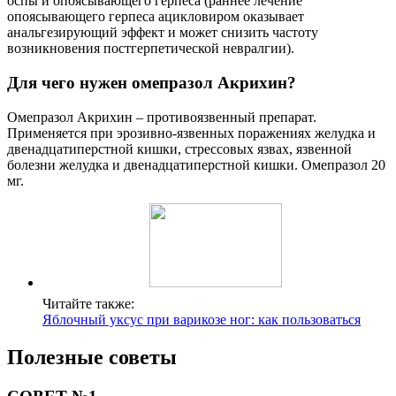
оспы и опоясывающего герпеса (раннее лечение
опоясывающего герпеса ацикловиром оказывает
анальгезирующий эффект и может снизить частоту
возникновения постгерпетической невралгии).
Для чего нужен омепразол Акрихин?
Омепразол Акрихин – противоязвенный препарат.
Применяется при эрозивно-язвенных поражениях желудка и
двенадцатиперстной кишки, стрессовых язвах, язвенной
болезни желудка и двенадцатиперстной кишки. Омепразол 20
мг.
Читайте также:
Яблочный уксус при варикозе ног: как пользоваться
Полезные советы