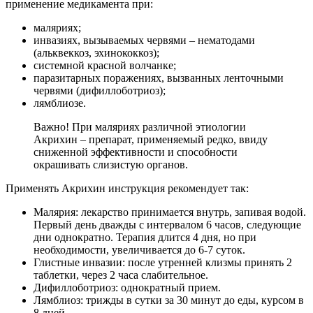
применение медикамента при:
маляриях;
инвазиях, вызываемых червями – нематодами
(альквеккоз, эхинококкоз);
системной красной волчанке;
паразитарных поражениях, вызванных ленточными
червями (дифиллоботриоз);
лямблиозе.
Важно! При маляриях различной этиологии
Акрихин – препарат, применяемый редко, ввиду
сниженной эффективности и способности
окрашивать слизистую органов.
Применять Акрихин инструкция рекомендует так:
Малярия
: лекарство принимается внутрь, запивая водой.
Первый день дважды с интервалом 6 часов, следующие
дни однократно. Терапия длится 4 дня, но при
необходимости, увеличивается до 6-7 суток.
Глистные инвазии
: после утренней клизмы принять 2
таблетки, через 2 часа слабительное.
Дифиллоботриоз
: однократный прием.
Лямблиоз
: трижды в сутки за 30 минут до еды, курсом в
8 дней.