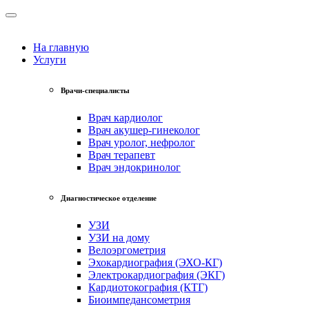
На главную
Услуги
Врачи-специалисты
Врач кардиолог
Врач акушер-гинеколог
Врач уролог, нефролог
Врач терапевт
Врач эндокринолог
Диагностическое отделение
УЗИ
УЗИ на дому
Велоэргометрия
Эхокардиография (ЭХО-КГ)
Электрокардиография (ЭКГ)
Кардиотокография (КТГ)
Биоимпедансометрия