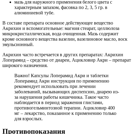
мазь для наружного применения белого цвета с
характерным запахом, фасовка по 2, 3, 5 гр. в
алюминиевой тубе.
В составе препарата основное действующее вещество
Акрихин и вспомогательные: магния стеарат, целлюлоза
микрокристаллическая, вода очищенная. Мазь содержит
кроме основного вещества вазелин, вазелиновое масло, воск
эмульсионный.
Акрихин часто встречается в других препаратах: Акрихин
Лоперамид – средство от диареи, Ацикловир Акри – препарат
широкого назначения.
Важно! Капсулы Лоперамид Акри и таблетки
Лоперамид Акри инструкция по применению
рекомендует использовать при лечении
заболеваний, вызывающих диспепсию, диарею из-
за нарушения работы кишечника. Такое часто
наблюдается в период заражения глистами,
противогельминтозной терапии. Ацикловир 400
мг – лекарство, показанное к применению только
для взрослых.
Противопоказания