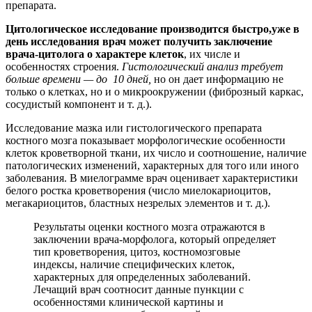
препарата.
Цитологическое исследование производится быстро,
уже в
день исследования врач может получить заключение
врача-цитолога о характере клеток
, их числе и
особенностях строения.
Гистологический анализ требует
больше времени — до 10 дней,
но он дает информацию не
только о клетках, но и о микроокружении (фиброзный каркас,
сосудистый компонент и т. д.).
Исследование мазка или гистологического препарата
костного мозга показывает морфологические особенности
клеток кроветворной ткани, их число и соотношение, наличие
патологических изменений, характерных для того или иного
заболевания. В миелограмме врач оценивает характеристики
белого ростка кроветворения (число миелокариоцитов,
мегакариоцитов, бластных незрелых элементов и т. д.).
Результаты оценки костного мозга отражаются в
заключении врача-морфолога, который определяет
тип кроветворения, цитоз, костномозговые
индексы, наличие специфических клеток,
характерных для определенных заболеваний.
Лечащий врач соотносит данные пункции с
особенностями клинической картины и