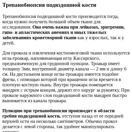
Трепанобиопсия подвздошной кости
Трепанобиопсия подвздошной кости производится тогда,
когда нужно получить большой объем ткани для
исследования.
Она очень важна при лейкозах, эритремии,
гипо- и апластических анемиях и иных тяжелых
заболеваниях кроветворной ткани
как у взрослых, так и у
детей.
Для прокола и извлечения костномозговой ткани используется
игла-троакар, напоминающая иглу Кассирского,
предназначенную для грудинной пункции. Троакар имеет
толщину 3мм, внутренний диаметр канала — 2 мм и длину 6
см. На дистальном конце иглы-троакара имеется подобие
фрезы, с помощью которой при вращении игла врезается в
плотную костную ткань. Внутри троакара помещается
мандрен с острым концом, держит его хирург за рукоятку. При
проколе наружного слоя подвздошной кости мандрен быстро
вынимается из канала троакара.
Пункцию при трепанобиопсии производят в области
гребня подвздошной кости,
отступив назад от ее передней
верхней ости на несколько сантиметров. Обычно прокол
делается с левой стороны, так удобнее манипулировать
хирургу.