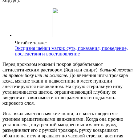
Читайте также:
Эксцизия шейки матки: суть, показания, проведение,
последствия и восстановление
Перед проколом кожный покров обрабатывают
антисептическим раствором (йод или спирт),
больной лежит
на правом боку или на животе.
До введения иглы-троакара
кожа, мягкие ткани и надкостница в месте пункции
анестезируются новокаином. На сухую стерильную иглу
устанавливается щиток, ограничивающий глубину ее
введения в зависимости от выраженности подкожно-
жирового слоя.
Игла вкалывается в мягкие ткани, а в кость вводится с
усилием вращательными движениями. Когда она прочно
установлена, внутренний мандрен вынимают наружу,
разъединяют его с ручкой троакара, ручку возвращают
обратно на иглу и вращают по часовой стрелке, достигая