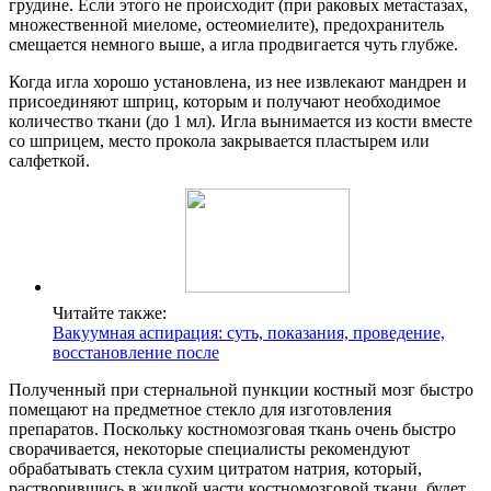
грудине. Если этого не происходит (при раковых метастазах,
множественной миеломе, остеомиелите), предохранитель
смещается немного выше, а игла продвигается чуть глубже.
Когда игла хорошо установлена, из нее извлекают мандрен и
присоединяют шприц, которым и получают необходимое
количество ткани (до 1 мл). Игла вынимается из кости вместе
со шприцем, место прокола закрывается пластырем или
салфеткой.
Читайте также:
Вакуумная аспирация: суть, показания, проведение,
восстановление после
Полученный при стернальной пункции костный мозг быстро
помещают на предметное стекло для изготовления
препаратов. Поскольку костномозговая ткань очень быстро
сворачивается, некоторые специалисты рекомендуют
обрабатывать стекла сухим цитратом натрия, который,
растворившись в жидкой части костномозговой ткани, будет