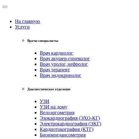
На главную
Услуги
Врачи-специалисты
Врач кардиолог
Врач акушер-гинеколог
Врач уролог, нефролог
Врач терапевт
Врач эндокринолог
Диагностическое отделение
УЗИ
УЗИ на дому
Велоэргометрия
Эхокардиография (ЭХО-КГ)
Электрокардиография (ЭКГ)
Кардиотокография (КТГ)
Биоимпедансометрия