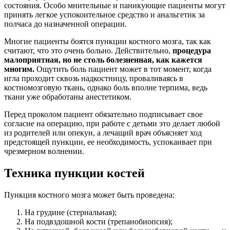
состояния. Особо мнительные и паникующие пациенты могут
принять легкое успокоительное средство и анальгетик за
полчаса до назначенной операции.
Многие пациенты боятся пункции костного мозга, так как
считают, что это очень больно. Действительно,
процедура
малоприятная, но не столь болезненная, как кажется
многим.
Ощутить боль пациент может в тот момент, когда
игла проходит сквозь надкостницу, проваливаясь в
костномозговую ткань, однако боль вполне терпима, ведь
ткани уже обработаны анестетиком.
Перед проколом пациент обязательно подписывает свое
согласие на операцию, при работе с детьми это делает любой
из родителей или опекун, а лечащий врач объясняет ход
предстоящей пункции, ее необходимость, успокаивает при
чрезмерном волнении.
Техника пункции костей
Пункция костного мозга может быть проведена:
На грудине (стернальная);
На подвздошной кости (трепанобиопсия);