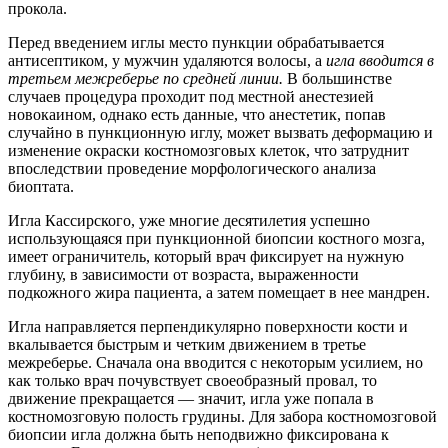
прокола.
Перед введением иглы место пункции обрабатывается
антисептиком, у мужчин удаляются волосы, а
игла вводится в
третьем межреберье по средней линии.
В большинстве
случаев процедура проходит под местной анестезией
новокаином, однако есть данные, что анестетик, попав
случайно в пункционную иглу, может вызвать деформацию и
изменение окраски костномозговых клеток, что затруднит
впоследствии проведение морфологического анализа
биоптата.
Игла Кассирского, уже многие десятилетия успешно
использующаяся при пункционной биопсии костного мозга,
имеет ограничитель, который врач фиксирует на нужную
глубину, в зависимости от возраста, выраженности
подкожного жира пациента, а затем помещает в нее мандрен.
Игла направляется перпендикулярно поверхности кости и
вкалывается быстрым и четким движением в третье
межреберье. Сначала она вводится с некоторым усилием, но
как только врач почувствует своеобразный провал, то
движение прекращается — значит, игла уже попала в
костномозговую полость грудины. Для забора костномозговой
биопсии игла должна быть неподвижно фиксирована к