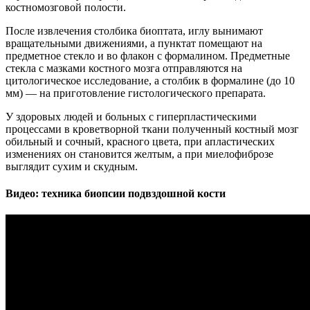
костномозговой полости.
После извлечения столбика биоптата, иглу вынимают
вращательными движениями, а пунктат помещают на
предметное стекло и во флакон с формалином. Предметные
стекла с мазками костного мозга отправляются на
цитологическое исследование, а столбик в формалине (до 10
мм) — на приготовление гистологического препарата.
У здоровых людей и больных с гиперпластическими
процессами в кроветворной ткани полученный костный мозг
обильный и сочный, красного цвета, при апластических
изменениях он становится желтым, а при миелофиброзе
выглядит сухим и скудным.
Видео: техника биопсии подвздошной кости