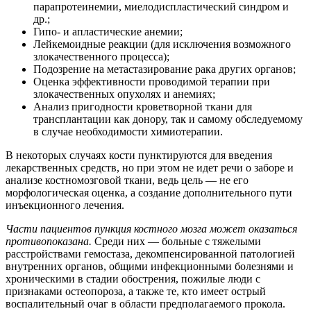
парапротеинемии, миелодиспластический синдром и
др.;
Гипо- и апластические анемии;
Лейкемоидные реакции (для исключения возможного
злокачественного процесса);
Подозрение на метастазирование рака других органов;
Оценка эффективности проводимой терапии при
злокачественных опухолях и анемиях;
Анализ пригодности кроветворной ткани для
трансплантации как донору, так и самому обследуемому
в случае необходимости химиотерапии.
В некоторых случаях кости пунктируются для введения
лекарственных средств, но при этом не идет речи о заборе и
анализе костномозговой ткани, ведь цель — не его
морфологическая оценка, а создание дополнительного пути
инъекционного лечения.
Части пациентов пункция костного мозга может оказаться
противопоказана.
Среди них — больные с тяжелыми
расстройствами гемостаза, декомпенсированной патологией
внутренних органов, общими инфекционными болезнями и
хроническими в стадии обострения, пожилые люди с
признаками остеопороза, а также те, кто имеет острый
воспалительный очаг в области предполагаемого прокола.