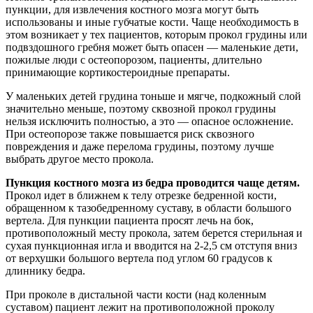
пункции, для извлечения костного мозга могут быть
использованы и иные губчатые кости. Чаще необходимость в
этом возникает у тех пациентов, которым прокол грудины или
подвздошного гребня может быть опасен — маленькие дети,
пожилые люди с остеопорозом, пациенты, длительно
принимающие кортикостероидные препараты.
У маленьких детей грудина тоньше и мягче, подкожный слой
значительно меньше, поэтому сквозной прокол грудины
нельзя исключить полностью, а это — опасное осложнение.
При остеопорозе также повышается риск сквозного
повреждения и даже перелома грудины, поэтому лучше
выбрать другое место прокола.
Пункция костного мозга из бедра проводится чаще детям.
Прокол идет в ближнем к телу отрезке бедренной кости,
обращенном к тазобедренному суставу, в области большого
вертела. Для пункции пациента просят лечь на бок,
противоположный месту прокола, затем берется стерильная и
сухая пункционная игла и вводится на 2-2,5 см отступя вниз
от верхушки большого вертела под углом 60 градусов к
длиннику бедра.
При проколе в дистальной части кости (над коленным
суставом) пациент лежит на противоположной проколу