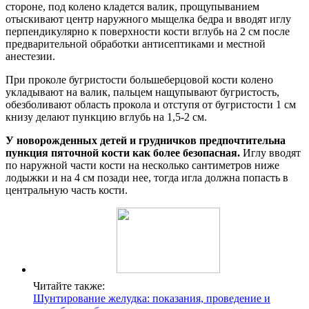
стороне, под колено кладется валик, прощупыванием
отыскивают центр наружного мыщелка бедра и вводят иглу
перпендикулярно к поверхности кости вглубь на 2 см после
предварительной обработки антисептиками и местной
анестезии.
При проколе бугристости большеберцовой кости колено
укладывают на валик, пальцем нащупывают бугристость,
обезболивают область прокола и отступя от бугристости 1 см
книзу делают пункцию вглубь на 1,5-2 см.
У новорожденных детей и грудничков предпочтительна
пункция пяточной кости как более безопасная.
Иглу вводят
по наружной части кости на несколько сантиметров ниже
лодыжки и на 4 см позади нее, тогда игла должна попасть в
центральную часть кости.
Читайте также:
Шунтирование желудка: показания, проведение и