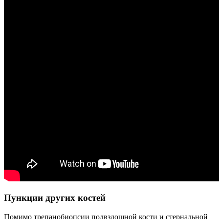
Пункции других костей
Помимо трепанобиопсии подвздошной кости и стернальной