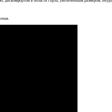
ью, дискомфортом в области горла, увеличенным размером, неуд
чения
.