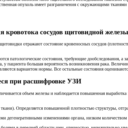
ественная опухоль имеет разграничения с окружающими тканями 
я кровотока сосудов щитовидной желез
 щитовидки отражают состояние кровеносных сосудов (плотность
ся патологические состояния, требующие дообследования, а зач
 у пациента большая вероятность возникновения рака. Величина
вляются вариантом нормы. Все остальные состояния оцениваютс
еся при расшифровке УЗИ
еличивается объем железы и наблюдается повышенная выработка
ткани). Определяется повышенной плотностью структуры, отгр
ными дегенеративными изменениями органа, низким количество
 болями в передней области шеи, отечностью, незначительно уве