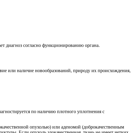
ает диагноз согласно функционированию органа.
вие или наличие новообразований, природу их происхождения,
иагностируется по наличию плотного уплотнения с
злокачественной опухолью) или аденомой (доброкачественным
уктуры. Если опухоль злокачественная, ткань не имеет четких