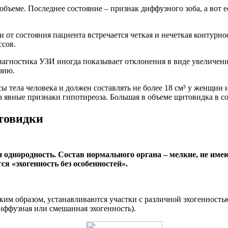
объеме. Последнее состояние – признак диффузного зоба, а вот е
от состояния пациента встречается четкая и нечеткая контурнос
ссов.
агностика УЗИ иногда показывает отклонения в виде увеличения
зию.
ы тела человека и должен составлять не более 18 см³ у женщин 
 явные признаки гипотиреоза. Большая в объеме щитовидка в со
товидки
однородность. Состав нормального органа – мелкие, не им
я «эхогенность без особенностей».
им образом, устанавливаются участки с различной эхогенностью
диффузная или смешанная эхогенность).