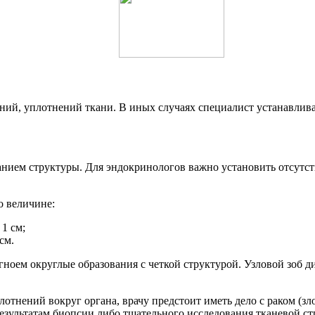
ний, уплотнений ткани. В иных случаях специалист устанавлив
нием структуры. Для эндокринологов важно установить отсутст
о величине:
1 см;
см.
ноем округлые образования с четкой структурой. Узловой зоб д
лотнений вокруг органа, врачу предстоит иметь дело с раком (
зультатам биопсии либо тщательного исследования тканевой стр