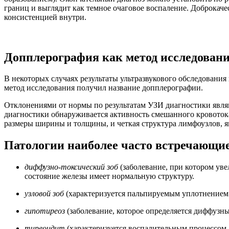
границ и выглядит как темное очаговое воспаление. Доброкач
консистенцией внутри.
Допплерография как метод исследовани
В некоторых случаях результаты ультразвукового обследования
метод исследования получил название допплерографии.
Отклонениями от нормы по результатам УЗИ диагностики являют
диагностики обнаруживается активность смешанного кровотока,
размеры ширины и толщины, и четкая структура лимфоузлов, я
Патологии наиболее часто встречающи
диффузно-токсический зоб
(заболевание, при котором ув
состояние железы имеет нормальную структуру.
узловой зоб
(характеризуется пальпируемым уплотнением 
гипотиреоз
(заболевание, которое определяется диффуз
тиреоидит
(характеризуется воспалительным процессом,