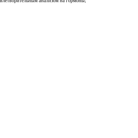
овлетворительным анализом на гормоны;