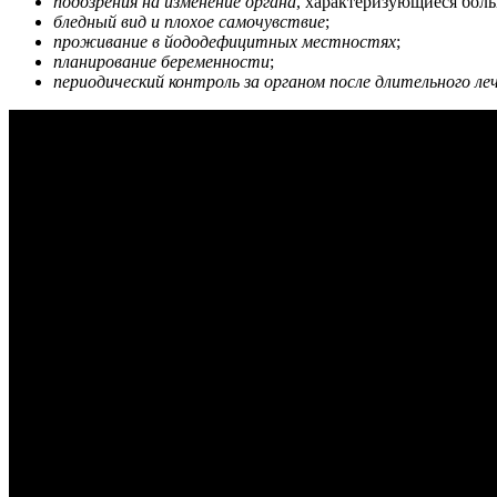
подозрения на изменение органа
, характеризующиеся бол
бледный вид и плохое самочувствие
;
проживание в йододефицитных местностях
;
планирование беременности
;
периодический контроль за органом после длительного ле