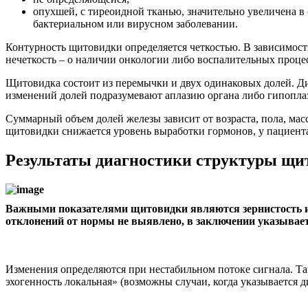
опухшей, с тиреоидной тканью, значительно увеличена в 
бактериальном или вирусном заболевании.
Контурность щитовидки определяется четкостью. В зависимости 
нечеткость – о наличии онкологии либо воспалительных проце
Щитовидка состоит из перемычки и двух одинаковых долей. Ди
изменений долей подразумевают аплазию органа либо гипопла
Суммарный объем долей железы зависит от возраста, пола, масс
щитовидки снижается уровень выработки гормонов, у пациента
Результаты диагностики структуры щи
Важными показателями щитовидки являются зернистость и 
отклонений от нормы не выявлено, в заключении указываетс
Изменения определяются при нестабильном потоке сигнала. Так
эхогенность локальная» (возможны случаи, когда указывается 