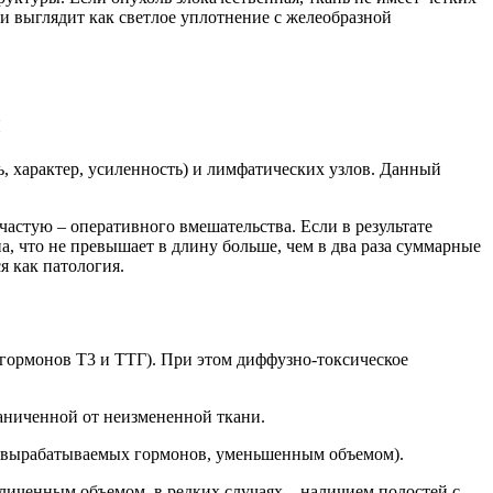
и выглядит как светлое уплотнение с желеобразной
ы
, характер, усиленность) и лимфатических узлов. Данный
астую – оперативного вмешательства. Если в результате
, что не превышает в длину больше, чем в два раза суммарные
я как патология.
 гормонов Т3 и ТТГ). При этом диффузно-токсическое
аниченной от неизмененной ткани.
м вырабатываемых гормонов, уменьшенным объемом).
личенным объемом, в редких случаях – наличием полостей с