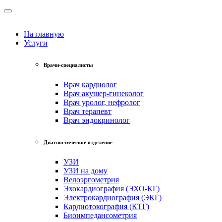
На главную
Услуги
Врачи-специалисты
Врач кардиолог
Врач акушер-гинеколог
Врач уролог, нефролог
Врач терапевт
Врач эндокринолог
Диагностическое отделение
УЗИ
УЗИ на дому
Велоэргометрия
Эхокардиография (ЭХО-КГ)
Электрокардиография (ЭКГ)
Кардиотокография (КТГ)
Биоимпедансометрия