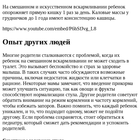
На смешанном и искусственном вскармливании ребенок
опорожняет прямую кишку 1 раз за день. Каловые массы у
грудничков до 1 года имеют консистенцию кашицы.
https://www.youtube.com/embed/P6hSfJvg_L8
Опыт других людей
Многие родители сталкиваются с проблемой, когда их
ребенок на смешанном вскармливании не может сходить в
туалет. Это вызывает беспокойство и страх за здоровье
малыша. В таких случаях часто обсуждаются возможные
причины, включая недостаток жидкости или клетчатки в
рационе. Некоторые мамы замечают, что введение прикорма
может улучшить ситуацию, так как овощи и фрукты
способствуют нормализации стула. Другие родители советуют
обратить внимание на режим кормления и частоту кормлений,
чтобы избежать запоров. Важно помнить, что каждый ребенок
уникален, и то, что подходит одному, может не подойти
другому. Если проблема сохраняется, стоит обратиться к
педиатру, который сможет дать рекомендации и успокоить
родителей.