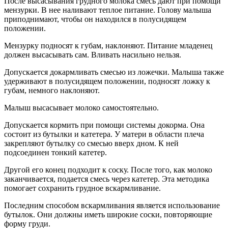
После высасывания грудного молока смесь дают при помощи
мензурки. В нее наливают теплое питание. Голову малыша
приподнимают, чтобы он находился в полусидящем
положении.
Мензурку подносят к губам, наклоняют. Питание младенец
должен высасывать сам. Вливать насильно нельзя.
Допускается докармливать смесью из ложечки. Малыша также
удерживают в полусидящем положении, подносят ложку к
губам, немного наклоняют.
Малыш высасывает молоко самостоятельно.
Допускается кормить при помощи системы докорма. Она
состоит из бутылки и катетера. У матери в области плеча
закрепляют бутылку со смесью вверх дном. К ней
подсоединен тонкий катетер.
Другой его конец подходит к соску. После того, как молоко
заканчивается, подается смесь через катетер. Эта методика
помогает сохранить грудное вскармливание.
Последним способом вскармливания является использование
бутылок. Они должны иметь широкие соски, повторяющие
форму груди.