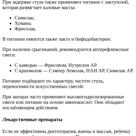
При задержке стула также применяют питание с лактулозой,
которая размягчает каловые массы:
Симилак;
Хумана;
Фрисолак.
В питании имеются также лакто и бифидобактерии.
При наличии срыгиваний, рекомендуются антирефлюксные
смеси:
С камедью — Фрисовом, Нутрилон АР.
С крахмалом — Сэмпер Лемолак, НАН АР, Симилак АР.
Питание подбирают по характеру, частоте стула,
переносимости искусственных смесей.
При запорах часто применяют высокогидролизированные
смеси или питание на основе аминокислот. Они обладают
послабляющим действием.
Лекарственные препараты
Если не эффективны диетотерапия, ванны и массаж, ребенку