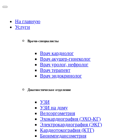
На главную
Услуги
Врачи-специалисты
Врач кардиолог
Врач акушер-гинеколог
Врач уролог, нефролог
Врач терапевт
Врач эндокринолог
Диагностическое отделение
УЗИ
УЗИ на дому
Велоэргометрия
Эхокардиография (ЭХО-КГ)
Электрокардиография (ЭКГ)
Кардиотокография (КТГ)
Биоимпедансометрия