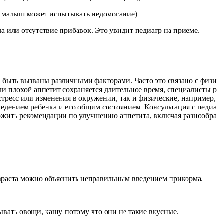
 малыш может испытывать недомогание).
а или отсутствие прибавок. Это увидит педиатр на приеме.
т быть вызваны различными факторами. Часто это связано с физи
если плохой аппетит сохраняется длительное время, специалист
 стресс или изменения в окружении, так и физические, наприме
ведением ребенка и его общим состоянием. Консультация с педи
ожить рекомендации по улучшению аппетита, включая разнообра
озраста можно объяснить неправильным введением прикорма.
ывать овощи, кашу, потому что они не такие вкусные.