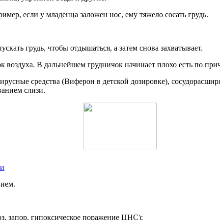
мер, если у младенца заложен нос, ему тяжело сосать грудь.
скать грудь, чтобы отдышаться, а затем снова захватывает.
к воздуха. В дальнейшем грудничок начинает плохо есть по прич
вирусные средства (Виферон в детской дозировке), сосудорасш
ванием слизи.
ии
нием.
з, запор, гипоксическое поражение ЦНС);