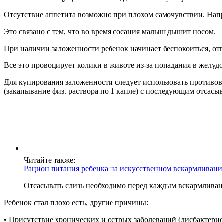
Отсутствие аппетита возможно при плохом самочувствии. Напри
Это связано с тем, что во время сосания малыш дышит носом.
При наличии заложенности ребенок начинает беспокоиться, отпу
Все это провоцирует колики в животе из-за попадания в желудо
Для купирования заложенности следует использовать противо
(закапывание физ. раствора по 1 капле) с последующим отсасы
Читайте также:
Рацион питания ребенка на искусственном вскармливан
Отсасывать слизь необходимо перед каждым вскармлива
Ребенок стал плохо есть, другие причины:
•
Присутствие хронических и острых заболеваний (дисбактерио