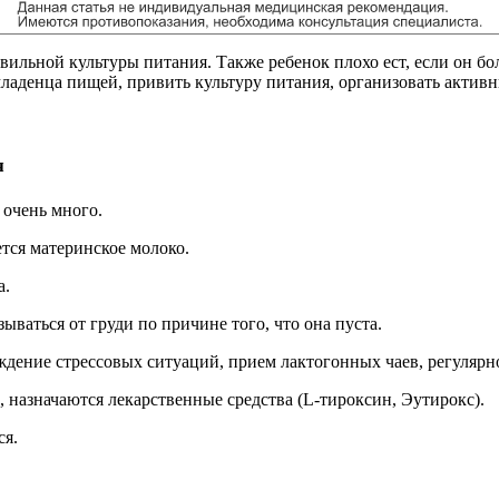
льной культуры питания. Также ребенок плохо ест, если он бол
младенца пищей, привить культуру питания, организовать актив
я
 очень много.
тся материнское молоко.
а.
ываться от груди по причине того, что она пуста.
ждение стрессовых ситуаций, прием лактогонных чаев, регулярн
 назначаются лекарственные средства (L-тироксин, Эутирокс).
ся.