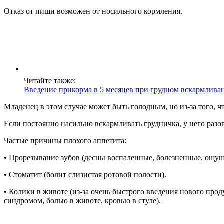
Отказ от пищи возможен от носильного кормления.
Читайте также:
Введение прикорма в 5 месяцев при грудном вскармлива
Младенец в этом случае может быть голодным, но из-за того, ч
Если постоянно насильно вскармливать грудничка, у него разо
Частые причины плохого аппетита:
•
Прорезывание зубов (десны воспаленные, болезненные, ощуще
•
Стоматит (болит слизистая ротовой полости).
•
Колики в животе (из-за очень быстрого введения нового про
синдромом, болью в животе, кровью в стуле).