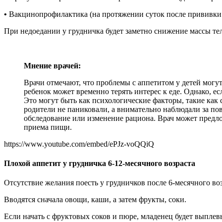
•
Вакцинопрофилактика (на протяжении суток после прививки
При недоедании у грудничка будет заметно снижение массы тел
Мнение врачей:
Врачи отмечают, что проблемы с аппетитом у детей могу
ребенок может временно терять интерес к еде. Однако, 
Это могут быть как психологические факторы, такие как
родители не паниковали, а внимательно наблюдали за по
обследование или изменение рациона. Врач может предл
приема пищи.
https://www.youtube.com/embed/ePJz-voQQiQ
Плохой аппетит у грудничка 6-12-месячного возраста
Отсутствие желания поесть у грудничков после 6-месячного в
Вводятся сначала овощи, каши, а затем фрукты, соки.
Если начать с фруктовых соков и пюре, младенец будет выплев