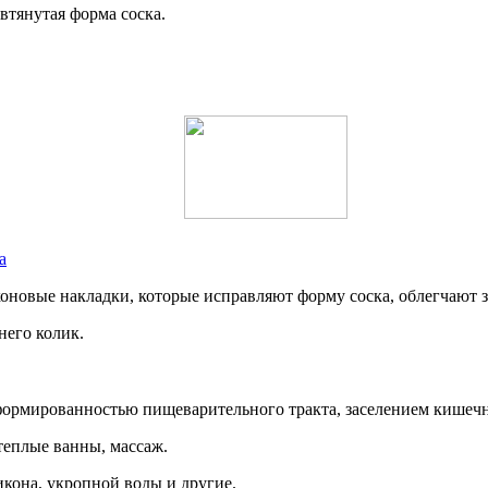
втянутая форма соска.
а
оновые накладки, которые исправляют форму соска, облегчают з
него колик.
есформированностью пищеварительного тракта, заселением кишеч
теплые ванны, массаж.
кона, укропной воды и другие.