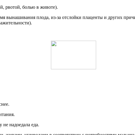
 рвотой, болью в животе).
емя вынашивания плода, из-за отслойки плаценты и других прич
ажительности).
снее.
итания.
 не надоедала еда.
, жирами, углеводами в соответствии с потребностями малыша в