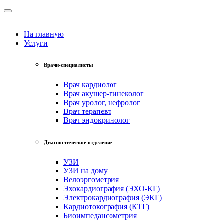
На главную
Услуги
Врачи-специалисты
Врач кардиолог
Врач акушер-гинеколог
Врач уролог, нефролог
Врач терапевт
Врач эндокринолог
Диагностическое отделение
УЗИ
УЗИ на дому
Велоэргометрия
Эхокардиография (ЭХО-КГ)
Электрокардиография (ЭКГ)
Кардиотокография (КТГ)
Биоимпедансометрия