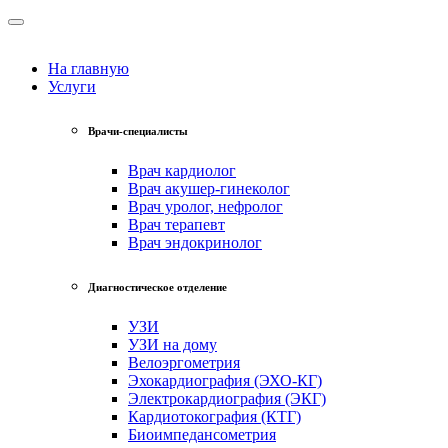
На главную
Услуги
Врачи-специалисты
Врач кардиолог
Врач акушер-гинеколог
Врач уролог, нефролог
Врач терапевт
Врач эндокринолог
Диагностическое отделение
УЗИ
УЗИ на дому
Велоэргометрия
Эхокардиография (ЭХО-КГ)
Электрокардиография (ЭКГ)
Кардиотокография (КТГ)
Биоимпедансометрия