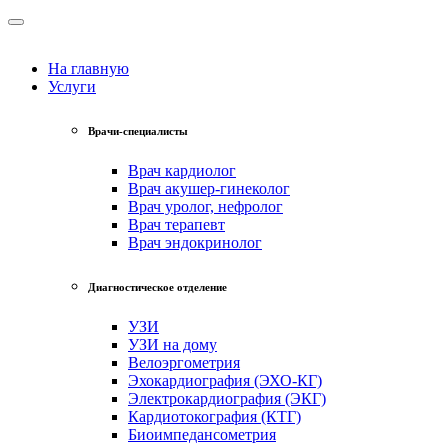
На главную
Услуги
Врачи-специалисты
Врач кардиолог
Врач акушер-гинеколог
Врач уролог, нефролог
Врач терапевт
Врач эндокринолог
Диагностическое отделение
УЗИ
УЗИ на дому
Велоэргометрия
Эхокардиография (ЭХО-КГ)
Электрокардиография (ЭКГ)
Кардиотокография (КТГ)
Биоимпедансометрия