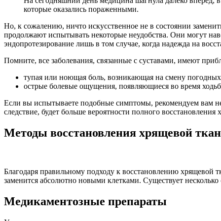
На сегодняшний день медицина шагнула далеко вперед, в
которые оказались пораженными.
Но, к сожалению, ничто искусственное не в состоянии замени
продолжают испытывать некоторые неудобства. Они могут навсе
эндопротезирование лишь в том случае, когда надежда на восст
Помните, все заболевания, связанные с суставами, имеют при
тупая или ноющая боль, возникающая на смену погодных
острые болевые ощущения, появляющиеся во время ходьб
Если вы испытываете подобные симптомы, рекомендуем вам не з
следствие, будет больше вероятности полного восстановления 
Методы восстановления хрящевой тка
Благодаря правильному подходу к восстановлению хрящевой тка
заменится абсолютно новыми клетками. Существует несколько 
Медикаментозные препараты