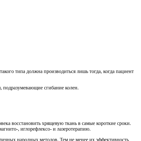
акого типа должна производиться лишь тогда, когда пациент
я, подразумевающие сгибание колен.
века восстановить хрящевую ткань в самые короткие сроки.
агнито-, иглорефлексо- и лазеротерапию.
зличных народных методов. Тем не менее их эффективность