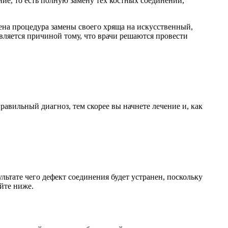
ие, то есть полную замену тех костных соединений,
ена процедура замены своего хряща на искусственный,
является причиной тому, что врачи решаются провести
равильный диагноз, тем скорее вы начнете лечение и, как
ьтате чего дефект соединения будет устранен, поскольку
йте ниже.