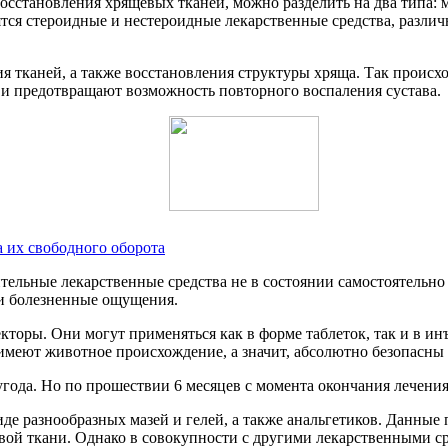
восстановления хрящевых тканей, можно разделить на два типа
тся стероидные и нестероидные лекарственные средства, различ
 тканей, а также восстановления структуры хряща. Так происхо
е и предотвращают возможность повторного воспаления сустава.
 их свободного оборота
тельные лекарственные средства не в состоянии самостоятельно
 и болезненные ощущения.
екторы. Они могут применяться как в форме таблеток, так и в 
имеют животное происхождение, а значит, абсолютно безопасны 
угода. Но по прошествии 6 месяцев с момента окончания лечения
виде разнообразных мазей и гелей, а также анальгетиков. Данны
вой ткани. Однако в совокупности с другими лекарственными ср