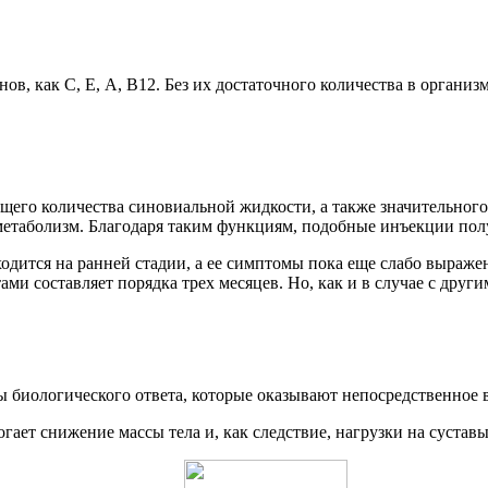
в, как С, Е, А, В12. Без их достаточного количества в организ
его количества синовиальной жидкости, а также значительного 
метаболизм. Благодаря таким функциям, подобные инъекции пол
дится на ранней стадии, а ее симптомы пока еще слабо выражены
ами составляет порядка трех месяцев. Но, как и в случае с дру
ы биологического ответа, которые оказывают непосредственное в
гает снижение массы тела и, как следствие, нагрузки на суставы