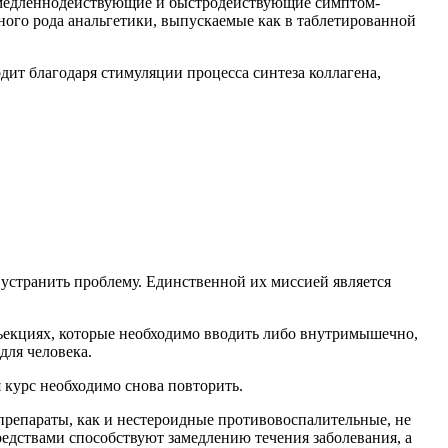
: медленнодействующие и быстродействующие симптом-
ного рода анальгетики, выпускаемые как в таблетированной
дит благодаря стимуляции процесса синтеза коллагена,
 устранить проблему. Единственной их миссией является
инъекциях, которые необходимо вводить либо внутримышечно,
для человека.
 курс необходимо снова повторить.
е препараты, как и нестероидные противовоспалительные, не
едствами способствуют замедлению течения заболевания, а