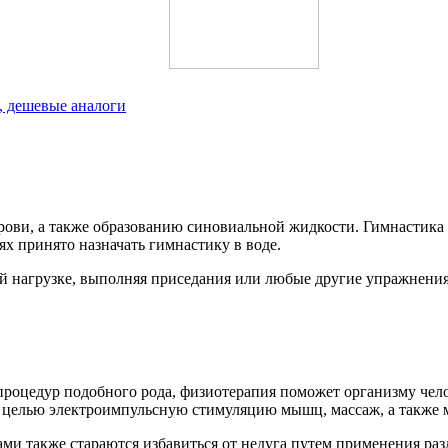
, дешевые аналоги
рови, а также образованию синовиальной жидкости. Гимнастика т
ях принято назначать гимнастику в воде.
ной нагрузке, выполняя приседания или любые другие упражнени
роцедур подобного рода, физиотерапия поможет организму чело
й целью электроимпульсную стимуляцию мышц, массаж, а также м
ми также стараются избавиться от недуга путем применения ра