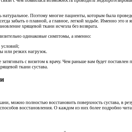
 связи с чем появилась возможность проводить эндопротезирован
ть натуральное. Поэтому многие пациенты, которым была провед
гда забыть о плавной, а главное, легкой ходьбе. Именно это и 
ановление хрящевой ткани исчезла без возврата.
близительно одинаковые симптомы, а именно:
 условий;
ы или резких нагрузок.
атягивать с визитом к врачу. Чем раньше вам будет поставлен п
хрящевой ткани сустава.
ни
ни, можно полностью восстановить поверхность сустава, в резул
способов восстановления. О каждом из них более подробно чита