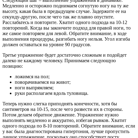
Следующий шаг – выполнение упражнения в динамике.
Медленно и осторожно поднимаем согнутую ногу на ту же
высоту, какая была в предыдущем случае. Задержите ее на
секунду-другую, после чего так же плавно опустите.
Расслабьтесь и повторите. Хватит одного подхода на 10-12
повторений. Когда вы закончите подход для правой ноги, то
же самое повторяем для левой. Обратите внимание, в ходе
выполнения процедуры, разгибать ногу нельзя. Угол изгиба
должен оставаться на уровне 90 градусов.
Третье упражнение будет достаточно сложным и подойдет
далеко не каждому человеку. Принимаем следующую
позицию:
ложимся на пол;
поворачиваемся на живот;
ноги выпрямляем;
руки располагаем вдоль туловища.
Теперь нужно слегка приподнять конечности, хотя бы
сантиметров на 10-15, после чего развести их в стороны.
Потом делаем обратное движение. Упражнение нужно
выполнять медленно и аккуратно, избегая рывков. Хватит
одного подхода по 8-10 повторений. Обратите внимание, если
у вас была диагностирована гипертония, лучше пропустить
данное упражнение, поскольку оно способствует росту