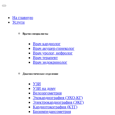
На главную
Услуги
Врачи-специалисты
Врач кардиолог
Врач акушер-гинеколог
Врач уролог, нефролог
Врач терапевт
Врач эндокринолог
Диагностическое отделение
УЗИ
УЗИ на дому
Велоэргометрия
Эхокардиография (ЭХО-КГ)
Электрокардиография (ЭКГ)
Кардиотокография (КТГ)
Биоимпедансометрия