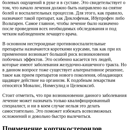
болевых ощущений в руке и в суставе. Это свидетельствует о
том, что начало лечения должно быть направлено на снятие
болей и воспалительных процессов. Для этого, как правило,
назначают такой препарат, как Диклофенак, Ибупрофен либо
Вольтарен. Самое главное, чтобы лечение было назначено
после проведения всех необходимых обследования и под
четким наблюдением лечащего врача.
В основном нестероидные противовоспалительные
препараты назначаются короткими курсами, так как при их
применении возникает большой риск возникновения
побочных эффектов. Это особенно касается тех людей,
которые имеют заболевания желудочно-кишечного тракта. Но
в данном вопросе тоже существует альтернативное решение,
такое как прием препаратов нового поколения, обладающих
щадящее действие на организм. К подобным лекарствам
относятся Мовалис, Нимесулид и Целекоксиб.
Стоит отметить, что при возникновении данного заболевания
лечение может назначать только квалифицированный
специалист, и ни в коем случае нельзя это делать
самостоятельно. Это поможет избежать всевозможных
осложнений и довольно быстро вылечиться.
Применение кортикостероидов