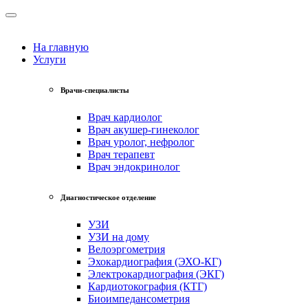
На главную
Услуги
Врачи-специалисты
Врач кардиолог
Врач акушер-гинеколог
Врач уролог, нефролог
Врач терапевт
Врач эндокринолог
Диагностическое отделение
УЗИ
УЗИ на дому
Велоэргометрия
Эхокардиография (ЭХО-КГ)
Электрокардиография (ЭКГ)
Кардиотокография (КТГ)
Биоимпедансометрия