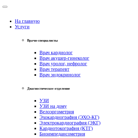
На главную
Услуги
Врачи-специалисты
Врач кардиолог
Врач акушер-гинеколог
Врач уролог, нефролог
Врач терапевт
Врач эндокринолог
Диагностическое отделение
УЗИ
УЗИ на дому
Велоэргометрия
Эхокардиография (ЭХО-КГ)
Электрокардиография (ЭКГ)
Кардиотокография (КТГ)
Биоимпедансометрия