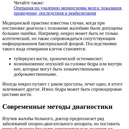
Читайте также:
Операция по удалению менингиомы мозга: показания,
проведение, последствия и реабилитация
Медицинской практике известны случаи, когда при
постановке диагноза с похожими жалобами были допущены
большие ошибки. Например, некроз может быть не только
асептический, но также сопровождаться сопутствующим
инфицированием бактериальной флорой. Последствиями
такого вида отмирания клеток становятся:
туберкулез кости, хронический остеомиелит;
возникновение опухолей на головке бедра или внутри
нее, которые могут быть злокачественными и
доброкачественными.
Иногда некроз путают с раком простаты, лечат одно, в итоге
залечивают другое. Износ бедра может быть спровоцирован
цистами кости.
Современные методы диагностики
Изучив жалобы больного, доктор предполагает ряд
заболеваний опорно-двигательного аппарата, но поставить
точный диагноз без сдачи дополнительных анализов не