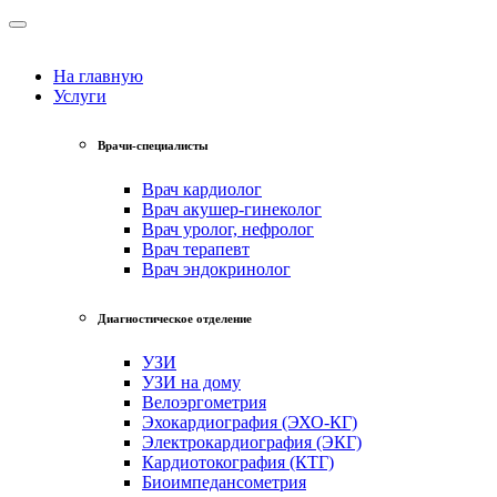
На главную
Услуги
Врачи-специалисты
Врач кардиолог
Врач акушер-гинеколог
Врач уролог, нефролог
Врач терапевт
Врач эндокринолог
Диагностическое отделение
УЗИ
УЗИ на дому
Велоэргометрия
Эхокардиография (ЭХО-КГ)
Электрокардиография (ЭКГ)
Кардиотокография (КТГ)
Биоимпедансометрия