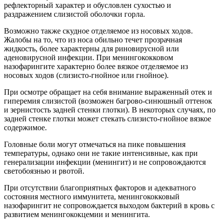
рефлекторный характер и обусловлен сухостью и
раздражением слизистой оболочки горла.
Возможно также скудное отделяемое из носовых ходов.
Жалобы на то, что из носа обильно течет прозрачная
жидкость, более характерны для риновирусной или
аденовирусной инфекции. При менингококковом
назофарингите характерно более вязкое отделяемое из
носовых ходов (слизисто-гнойное или гнойное).
При осмотре обращает на себя внимание выраженный отек и
гиперемия слизистой (возможен багрово-синюшный оттенок
и зернистость задней стенки глотки). В некоторых случаях, по
задней стенке глотки может стекать слизисто-гнойное вязкое
содержимое.
Головные боли могут отмечаться на пике повышения
температуры, однако они не такие интенсивные, как при
генерализации инфекции (менингит) и не сопровождаются
светобоязнью и рвотой.
При отсутствии благоприятных факторов и адекватного
состояния местного иммунитета, менингококковый
назофарингит не сопровождается выходом бактерий в кровь с
развитием менингококцемии и менингита.