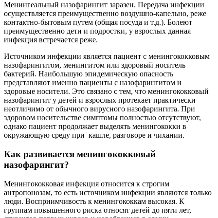
Менингеальный назофарингит заразен. Передача инфекции
осуществляется преимущественно воздушно-капельно, реже
контактно-бытовым путем (общая посуда и т.д.). Болеют
преимущественно дети и подростки, у взрослых данная
инфекция встречается реже.
Источником инфекции является пациент с менингококковым
назофарингитом, менингитом или здоровый носитель
бактерий. Наибольшую эпидемическую опасность
представляют именно пациенты с назофарингитом и
здоровые носители. Это связано с тем, что менингококковый
назофарингит у детей и взрослых протекает практически
неотличимо от обычного вирусного назофарингита. При
здоровом носительстве симптомы полностью отсутствуют,
однако пациент продолжает выделять менингококки в
окружающую среду при кашле, разговоре и чихании.
Как развивается менингококковый
назофарингит?
Менингококковая инфекция относится к строгим
антропонозам, то есть источником инфекции являются только
люди. Восприимчивость к менингококкам высокая. К
группам повышенного риска относят детей до пяти лет,