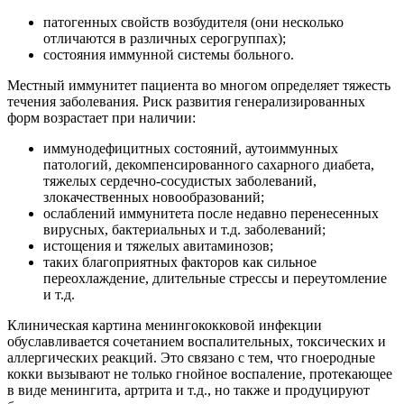
патогенных свойств возбудителя (они несколько
отличаются в различных серогруппах);
состояния иммунной системы больного.
Местный иммунитет пациента во многом определяет тяжесть
течения заболевания. Риск развития генерализированных
форм возрастает при наличии:
иммунодефицитных состояний, аутоиммунных
патологий, декомпенсированного сахарного диабета,
тяжелых сердечно-сосудистых заболеваний,
злокачественных новообразований;
ослаблений иммунитета после недавно перенесенных
вирусных, бактериальных и т.д. заболеваний;
истощения и тяжелых авитаминозов;
таких благоприятных факторов как сильное
переохлаждение, длительные стрессы и переутомление
и т.д.
Клиническая картина менингококковой инфекции
обуславливается сочетанием воспалительных, токсических и
аллергических реакций. Это связано с тем, что гноеродные
кокки вызывают не только гнойное воспаление, протекающее
в виде менингита, артрита и т.д., но также и продуцируют