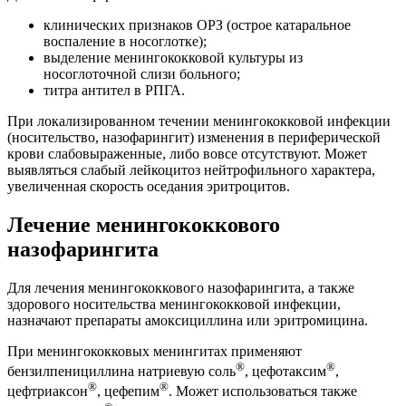
клинических признаков ОРЗ (острое катаральное
воспаление в носоглотке);
выделение менингококковой культуры из
носоглоточной слизи больного;
титра антител в РПГА.
При локализированном течении менингококковой инфекции
(носительство, назофарингит) изменения в периферической
крови слабовыраженные, либо вовсе отсутствуют. Может
выявляться слабый лейкоцитоз нейтрофильного характера,
увеличенная скорость оседания эритроцитов.
Лечение менингококкового
назофарингита
Для лечения менингококкового назофарингита, а также
здорового носительства менингококковой инфекции,
назначают препараты амоксициллина или эритромицина.
При менингококковых менингитах применяют
®
®
бензилпенициллина натриевую соль
, цефотаксим
,
®
®
цефтриаксон
, цефепим
. Может использоваться также