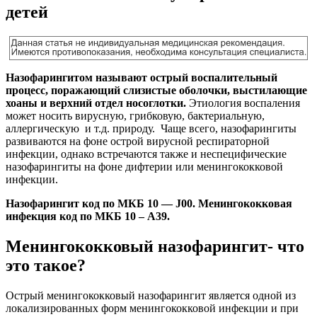
детей
Назофарингитом называют острый воспалительный
процесс, поражающий слизистые оболочки, выстилающие
хоаны и верхний отдел носоглотки.
Этиология воспаления
может носить вирусную, грибковую, бактериальную,
аллергическую и т.д. природу. Чаще всего, назофарингиты
развиваются на фоне острой вирусной респираторной
инфекции, однако встречаются также и неспецифические
назофарингиты на фоне дифтерии или менингококковой
инфекции.
Назофарингит код по МКБ 10 — J00. Менингококковая
инфекция код по МКБ 10 – А39.
Менингококковый назофарингит- что
это такое?
Острый менингококковый назофарингит является одной из
локализированных форм менингококковой инфекции и при