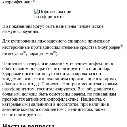
®
хлорамфеникол
.
По показаниям могут быть назначены человеческие
иммуноглобулины.
Для купирования лихорадочного синдрома применяют
®
нестероидные противовоспалительные средства (ибупрофен
,
®
®
нимесулид
, парацетамол
).
Пациенты с генерализированным течением инфекции, в
обязательном порядке госпитализируются в стационар.
Здоровые носители могут госпитализироваться по
эпидемиологическим показаниям (проживание в казармах,
общежитиях и т.д.). Пациенты с острым менингококковым
назофарингитом, госпитализируются. Все, общавшиеся с
больным, должны быть осмотрены врачом, по показаниям
проводится антибиотикопрофилактика. Пациенты, с
катаральными явлениями в носоглотке, при наличии в
анамнезе контакта с пациентом с менингитом, также
госпитализируются.
Частые вопросы