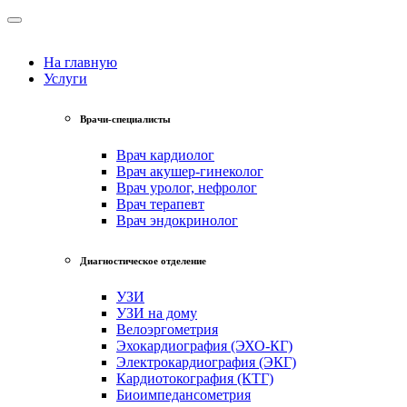
На главную
Услуги
Врачи-специалисты
Врач кардиолог
Врач акушер-гинеколог
Врач уролог, нефролог
Врач терапевт
Врач эндокринолог
Диагностическое отделение
УЗИ
УЗИ на дому
Велоэргометрия
Эхокардиография (ЭХО-КГ)
Электрокардиография (ЭКГ)
Кардиотокография (КТГ)
Биоимпедансометрия