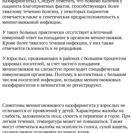
назофарингиты). Следует отметить, что помимо наличия у
пациента благоприятных фактов, способствующих более
тяжелому течению болезни, у некоторых пациентов
отмечается также и генетическая предрасположенность к
менингококковой инфекции.
У таких больных практически отсутствует клеточный
иммунный ответ на попадание в организм менингококков.
Кроме более тяжелого течения инфекции, у них также
отмечается склонность к ее рецидивам.
У взрослых, проживающих в районах с большим процентом
здоровых носителей, за счет частого попадания
менингококков на слизистую происходит специфическая
иммунизация организма. Поэтому, в коллективах с большим
числом носителей инфекции, вспышки менингококковых
назофарингитов и менингитов не регистрируют.
Симптомы менингококкового назофарингита у взрослых не
отличаются от проявлений у детей. Характерны жалобы на
слабость, заложенность носа, сухость и першение в горле. При
легком течении, температура может не повышаться. Также
могут отмечаться жалобы на осиплость голоса, сухой кашель,
скудное вязкое отделяемое из новых ходов.