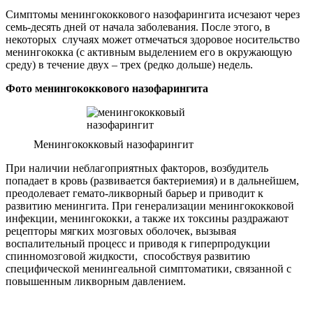
Симптомы менингококкового назофарингита исчезают через
семь-десять дней от начала заболевания. После этого, в
некоторых случаях может отмечаться здоровое носительство
менингококка (с активным выделением его в окружающую
среду) в течение двух – трех (редко дольше) недель.
Фото менингококкового назофарингита
Менингококковый назофарингит
При наличии неблагоприятных факторов, возбудитель
попадает в кровь (развивается бактериемия) и в дальнейшем,
преодолевает гемато-ликворный барьер и приводит к
развитию менингита. При генерализации менингококковой
инфекции, менингококки, а также их токсины раздражают
рецепторы мягких мозговых оболочек, вызывая
воспалительный процесс и приводя к гиперпродукции
спинномозговой жидкости, способствуя развитию
специфической менингеальной симптоматики, связанной с
повышенным ликворным давлением.