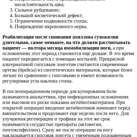
несостоятельность шва;
Сильное рубцевание;
Большой косметический дефект;
Ограничение подвижности стопы;
Повреждение икроножного нерва.
Реабилитация после сшивания ахиллова сухожилия
длительная, самое меньшее, на что должен рассчитывать
пациент — полтора месяца иммобилизации ноги,
а при
осложнениях этот период становится еще дольше. В это время
пациент передвигается с помощью костылей. Прекрасной
альтернативой гипсовым лонгетам считаются современные
ортезы (брейсы) из синтетических материалов, которые более
легкие по сравнению с гипсовыми и имеют возможность
регулировки угла наклона стопы.
В послеоперационном периоде для купирования боли
назначаются анальгетики, при инфекционных осложнениях
или высоком их риске показана антибиотикотерапия. При
открытой операции введение антибиотиков начинают перед
вмешательством и продолжают еще неделю после него. Для
улучшения регенерации и трофики на этот же срок
назначаются сосудистые препараты (актовегин,
пентоксифиллин). Сразу же после операции на ногу
накладывается гипсовая лонгета с умеренным подошвенным