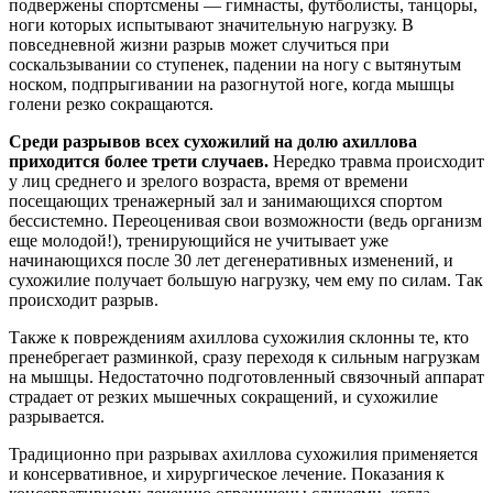
подвержены спортсмены — гимнасты, футболисты, танцоры,
ноги которых испытывают значительную нагрузку. В
повседневной жизни разрыв может случиться при
соскальзывании со ступенек, падении на ногу с вытянутым
носком, подпрыгивании на разогнутой ноге, когда мышцы
голени резко сокращаются.
Среди разрывов всех сухожилий на долю ахиллова
приходится более трети случаев.
Нередко травма происходит
у лиц среднего и зрелого возраста, время от времени
посещающих тренажерный зал и занимающихся спортом
бессистемно. Переоценивая свои возможности (ведь организм
еще молодой!), тренирующийся не учитывает уже
начинающихся после 30 лет дегенеративных изменений, и
сухожилие получает большую нагрузку, чем ему по силам. Так
происходит разрыв.
Также к повреждениям ахиллова сухожилия склонны те, кто
пренебрегает разминкой, сразу переходя к сильным нагрузкам
на мышцы. Недостаточно подготовленный связочный аппарат
страдает от резких мышечных сокращений, и сухожилие
разрывается.
Традиционно при разрывах ахиллова сухожилия применяется
и консервативное, и хирургическое лечение. Показания к