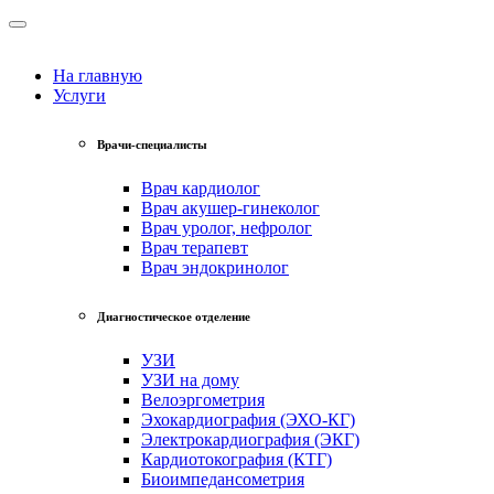
На главную
Услуги
Врачи-специалисты
Врач кардиолог
Врач акушер-гинеколог
Врач уролог, нефролог
Врач терапевт
Врач эндокринолог
Диагностическое отделение
УЗИ
УЗИ на дому
Велоэргометрия
Эхокардиография (ЭХО-КГ)
Электрокардиография (ЭКГ)
Кардиотокография (КТГ)
Биоимпедансометрия