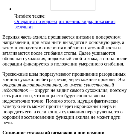
Читайте также:
Операция по коррекции зрения: виды, показания,
результат
Верхняя часть ахилла прошивается нитями в поперечном
направлении, при этом нити выводятся в основную рану, а
затем проводятся в отверстия в области пяточной кости и
затягиваются после сгибания стопы. Далее ушиваются
оболочки сухожилия, подкожный слой и кожа, а стопа после
операции фиксируется в положении умеренного сгибания.
Чрескожные швы подразумевают прошивание разорванных
концов сухожилия без разрезов, через кожные проколы. Эта
операция малотравматична, но имеет существенный
недостаток
— хирург не видит самого сухожилия, поэтому
есть риск того, что концы его будут сопоставлены
недостаточно точно. Помимо этого, идущая фактически
вслепую нить может пройти через икроножный нерв и
повредить его, а если концы сухожилия перекручены, то о
хорошей восстановлении функции ахилла не может идти
речи.
Сшивание сухожилий возможно и при помощи