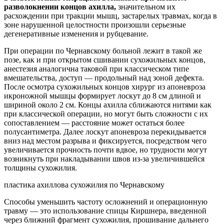
разволокнении концов ахилла,
значительном их
расхождении при тракции мышц, застарелых травмах, когда в
зоне нарушенной целостности произошли серьезные
дегенеративные изменения и рубцевание.
При операции по Чернавскому больной лежит в такой же
позе, как и при открытом сшивании сухожильных концов,
анестезия аналогична таковой при классическом типе
вмешательства, доступ — продольный над зоной дефекта.
После осмотра сухожильных концов хирург из апоневроза
икроножной мышцы формирует лоскут до 8 см длиной и
шириной около 2 см. Концы ахилла сближаются нитями как
при классической операции, но могут быть сложности с их
сопоставлением — расстояние может остаться более
полусантиметра. Далее лоскут апоневроза перекидывается
вниз над местом разрыва и фиксируется, посредством чего
увеличивается прочность почти вдвое, но трудности могут
возникнуть при накладывании швов из-за увеличившейся
толщины сухожилия.
пластика ахиллова сухожилия по Чернавскому
Способы уменьшить частоту осложнений и операционную
травму — это использование спицы Киршнера, введенной
через ближний фрагмент сухожилия, прошивание дальнего