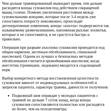
Чем дольше травмированный выжидает время, тем дальше
расходятся концы сухожилия под действием сокращений
мышц голени. Помимо увеличения расстояния между
сухожильными концами, которые после 3-4 недель уже
сопоставить попросту невозможно, происходят
дегенеративные изменения, концы «ахилла» подвергаются так
называемому размочаливанию, напоминая рыхлые лохмотья,
которые и не сопоставятся, и не срастутся быстро и
правильно.
Операция при разрыве ахиллова сухожилия проводится под
общим наркозом, местным обезболиванием, спинальной
анестезией.
Одним из лучших и безопасных методов
обезболивания считается
проводниковая анестезия,
когда
анестетик (тримекаин, лидокаин) вводится в седалищный
нерв.
Выбор конкретного метода восстановления целостности
сухожилия зависит от индивидуальных особенностей и
запросов пациента, характера травмы, давности ее получения:
Подкожный шов оправдан у молодых пациентов с
травмой не дольше 7 суток назад, когда концы
сухожилия сопоставляются полностью или расходятся
не более, чем на полсантиметра;