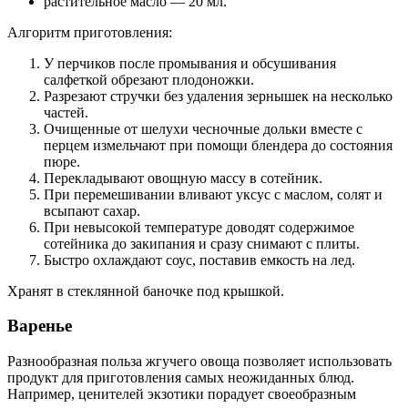
растительное масло — 20 мл.
Алгоритм приготовления:
У перчиков после промывания и обсушивания
салфеткой обрезают плодоножки.
Разрезают стручки без удаления зернышек на несколько
частей.
Очищенные от шелухи чесночные дольки вместе с
перцем измельчают при помощи блендера до состояния
пюре.
Перекладывают овощную массу в сотейник.
При перемешивании вливают уксус с маслом, солят и
всыпают сахар.
При невысокой температуре доводят содержимое
сотейника до закипания и сразу снимают с плиты.
Быстро охлаждают соус, поставив емкость на лед.
Хранят в стеклянной баночке под крышкой.
Варенье
Разнообразная польза жгучего овоща позволяет использовать
продукт для приготовления самых неожиданных блюд.
Например, ценителей экзотики порадует своеобразным