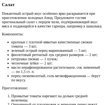
Салат
Пикантный острый вкус особенно ярко раскрывается при
приготовлении холодных блюд. Предложите гостям
оригинальный салат с перцем чили, подчеркивающий вкус
мяса и подающийся в качестве гарнира, например к шашлыку.
Компоненты:
крупные с плотной мякотью качественные свежие
томаты — 3 шт;
зеленый острый перец маринованный — 5 шт;
фиолетовый репчатый лук средних размеров — 2 шт;
петрушка свежая — 1 пучок;
чесночные зубки — 2 шт;
масло нерафинированное растительное, сок лимонный
— по 1,5 ст. л;
перец свежемолотый, соль мелкофракционная — берут
по вкусу.
Приготовление:
Промытые томаты нарезают на дольки средней
величины.
Очищенный от плодоножек и зернышек перец режут