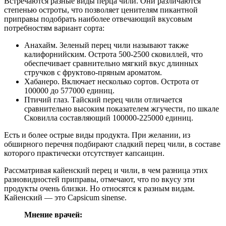
Встречаются разные виды перца чили. Они различаются
степенью остроты, что позволяет ценителям пикантной
приправы подобрать наиболее отвечающий вкусовым
потребностям вариант сорта:
Анахайм. Зеленый перец чили называют также
калифорнийским. Острота 500-2500 сковиллей, что
обеспечивает сравнительно мягкий вкус длинных
стручков с фруктово-пряным ароматом.
Хабанеро. Включает несколько сортов. Острота от
100000 до 577000 единиц.
Птичий глаз. Тайский перец чили отличается
сравнительно высоким показателем жгучести, по шкале
Сковилла составляющий 100000-225000 единиц.
Есть и более острые виды продукта. При желании, из
обширного перечня подбирают сладкий перец чили, в составе
которого практически отсутствует капсаицин.
Рассматривая кайенский перец и чили, в чем разница этих
разновидностей приправы, отмечают, что по вкусу эти
продукты очень близки. Но относятся к разным видам.
Кайенский — это Capsicum sinense.
Мнение врачей: