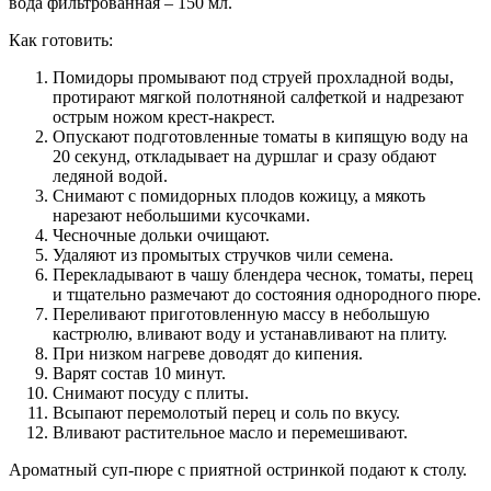
вода фильтрованная – 150 мл.
Как готовить:
Помидоры промывают под струей прохладной воды,
протирают мягкой полотняной салфеткой и надрезают
острым ножом крест-накрест.
Опускают подготовленные томаты в кипящую воду на
20 секунд, откладывает на дуршлаг и сразу обдают
ледяной водой.
Снимают с помидорных плодов кожицу, а мякоть
нарезают небольшими кусочками.
Чесночные дольки очищают.
Удаляют из промытых стручков чили семена.
Перекладывают в чашу блендера чеснок, томаты, перец
и тщательно размечают до состояния однородного пюре.
Переливают приготовленную массу в небольшую
кастрюлю, вливают воду и устанавливают на плиту.
При низком нагреве доводят до кипения.
Варят состав 10 минут.
Снимают посуду с плиты.
Всыпают перемолотый перец и соль по вкусу.
Вливают растительное масло и перемешивают.
Ароматный суп-пюре с приятной остринкой подают к столу.