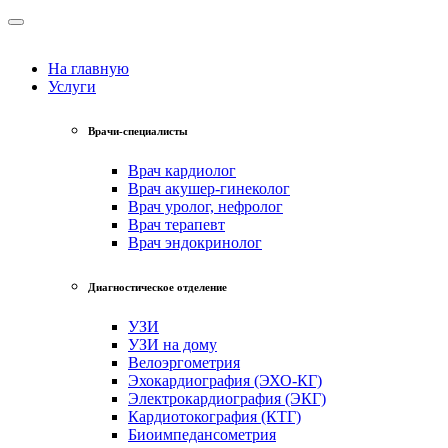
На главную
Услуги
Врачи-специалисты
Врач кардиолог
Врач акушер-гинеколог
Врач уролог, нефролог
Врач терапевт
Врач эндокринолог
Диагностическое отделение
УЗИ
УЗИ на дому
Велоэргометрия
Эхокардиография (ЭХО-КГ)
Электрокардиография (ЭКГ)
Кардиотокография (КТГ)
Биоимпедансометрия