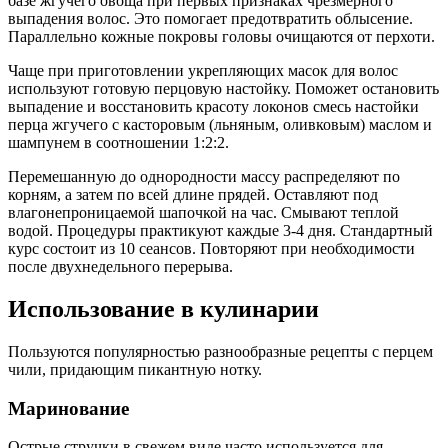
базе жгучего овоща при первых признаках чрезмерного
выпадения волос. Это помогает предотвратить облысение.
Параллельно кожные покровы головы очищаются от перхоти.
Чаще при приготовлении укрепляющих масок для волос
используют готовую перцовую настойку. Поможет остановить
выпадение и восстановить красоту локонов смесь настойки
перца жгучего с касторовым (льняным, оливковым) маслом и
шампунем в соотношении 1:2:2.
Перемешанную до однородности массу распределяют по
корням, а затем по всей длине прядей. Оставляют под
влагонепроницаемой шапочкой на час. Смывают теплой
водой. Процедуры практикуют каждые 3-4 дня. Стандартный
курс состоит из 10 сеансов. Повторяют при необходимости
после двухнедельного перерыва.
Использование в кулинарии
Пользуются популярностью разнообразные рецепты с перцем
чили, придающим пикантную нотку.
Маринование
Острые стручки в свежем виде часто используется для