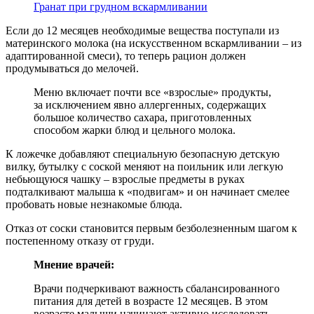
Гранат при грудном вскармливании
Если до 12 месяцев необходимые вещества поступали из
материнского молока (на искусственном вскармливании – из
адаптированной смеси), то теперь рацион должен
продумываться до мелочей.
Меню включает почти все «взрослые» продукты,
за исключением явно аллергенных, содержащих
большое количество сахара, приготовленных
способом жарки блюд и цельного молока.
К ложечке добавляют специальную безопасную детскую
вилку, бутылку с соской меняют на поильник или легкую
небьющуюся чашку – взрослые предметы в руках
подталкивают малыша к «подвигам» и он начинает смелее
пробовать новые незнакомые блюда.
Отказ от соски становится первым безболезненным шагом к
постепенному отказу от груди.
Мнение врачей:
Врачи подчеркивают важность сбалансированного
питания для детей в возрасте 12 месяцев. В этом
возрасте малыши начинают активно исследовать