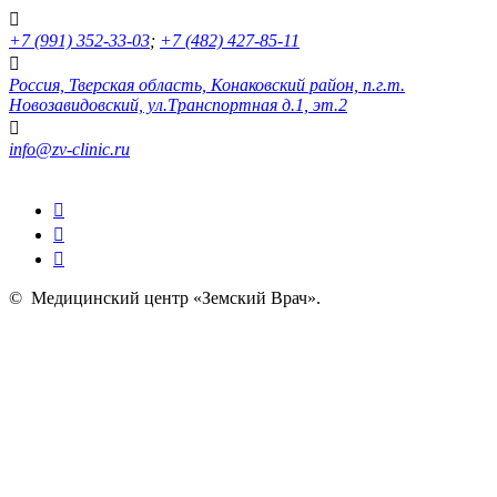
+7 (991) 352-33-03
;
+7 (482) 427-85-11
Россия, Тверская область, Конаковский район, п.г.т.
Новозавидовский, ул.Транспортная д.1, эт.2
info@zv-clinic.ru
©
Медицинский центр «Земский Врач»
.