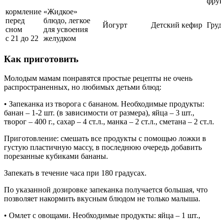
фру
кормление
«Жидкое»
перед
блюдо, легкое
Йогурт
Детский кефир
Гру
сном
для усвоения
с 21 до 22
желудком
Как приготовить
Молодым мамам понравятся простые рецепты не очень
распространенных, но любимых детьми блюд:
• Запеканка из творога с бананом. Необходимые продукты:
банан – 1-2 шт. (в зависимости от размера), яйца – 3 шт.,
творог – 400 г., сахар – 4 ст.л., манка – 2 ст.л., сметана – 2 ст.л.
Приготовление: смешать все продукты с помощью ложки в
густую пластичную массу, в последнюю очередь добавить
порезанные кубиками бананы.
Запекать в течение часа при 180 градусах.
По указанной дозировке запеканка получается большая, что
позволяет накормить вкусным блюдом не только малыша.
• Омлет с овощами. Необходимые продукты: яйца – 1 шт.,