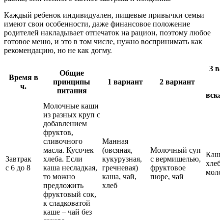
Каждый ребенок индивидуален, пищевые привычки семьи
имеют свои особенности, даже финансовое положение
родителей накладывает отпечаток на рацион, поэтому любое
готовое меню, и это в том числе, нужно воспринимать как
рекомендацию, но не как догму.
3 
Общие
Время в
принципы
1 вариант
2 вариант
ч.
питания
вск
Молочные каши
из разных круп с
добавлением
фруктов,
сливочного
Манная
масла. Кусочек
(овсяная,
Молочный суп
Каш
Завтрак
хлеба. Если
кукурузная,
с вермишелью,
хлеб
с 6 до 8
каша несладкая,
гречневая)
фруктовое
мол
то можно
каша, чай,
пюре, чай
предложить
хлеб
фруктовый сок,
к сладковатой
каше – чай без