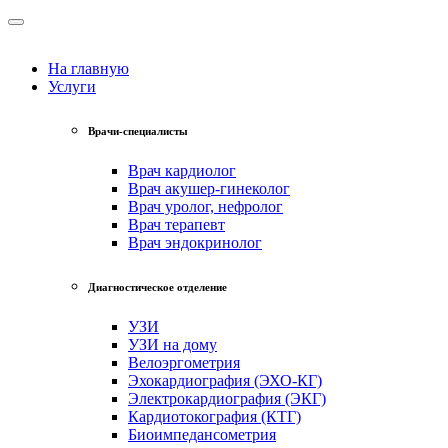
На главную
Услуги
Врачи-специалисты
Врач кардиолог
Врач акушер-гинеколог
Врач уролог, нефролог
Врач терапевт
Врач эндокринолог
Диагностическое отделение
УЗИ
УЗИ на дому
Велоэргометрия
Эхокардиография (ЭХО-КГ)
Электрокардиография (ЭКГ)
Кардиотокография (КТГ)
Биоимпедансометрия