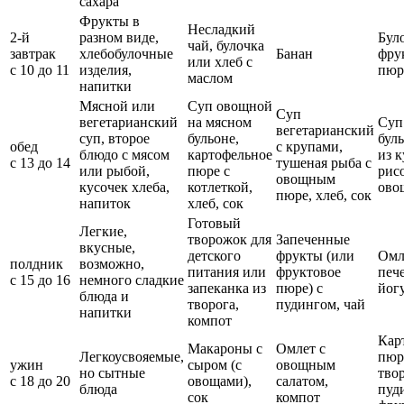
сахара
Фрукты в
Несладкий
2-й
разном виде,
Бул
чай, булочка
завтрак
хлебобулочные
Банан
фру
или хлеб с
с 10 до 11
изделия,
пюр
маслом
напитки
Мясной или
Суп овощной
Суп
вегетарианский
на мясном
Суп
вегетарианский
суп, второе
бульоне,
буль
обед
с крупами,
блюдо с мясом
картофельное
из 
с 13 до 14
тушеная рыба с
или рыбой,
пюре с
рис
овощным
кусочек хлеба,
котлеткой,
ово
пюре, хлеб, сок
напиток
хлеб, сок
Готовый
Легкие,
творожок для
Запеченные
вкусные,
детского
фрукты (или
Омл
полдник
возможно,
питания или
фруктовое
пече
с 15 до 16
немного сладкие
запеканка из
пюре) с
йог
блюда и
творога,
пудингом, чай
напитки
компот
Кар
Макароны с
Омлет с
Легкоусвояемые,
пюр
ужин
сыром (с
овощным
но сытные
тво
с 18 до 20
овощами),
салатом,
блюда
пуд
сок
компот