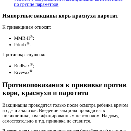
по группе параметров
Импортные вакцины корь краснуха паротит
К тривакцинам относят:
®
ММR-II
;
®
Priorix
.
Противокраснушная:
®
Rudivax
;
®
Ervevax
.
Противопоказания к прививке против
кори, краснухи и паротита
Вакцинация проводится только после осмотра ребенка врачом
и сдачи анализов. Введение вакцины проводится в
поликлинике, квалифицированным персоналом. На дому,
самостоятельно и т.д. прививка не ставится.
В связи с тем, что используется живая (ослабленная) вакцина,