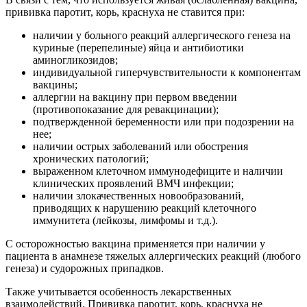
прививка паротит, корь, краснуха не ставится при:
наличии у больного реакций аллергического генеза на
куриные (перепелиные) яйца и антибиотики
аминогликозидов;
индивидуальной гиперчувствительности к компонентам
вакцины;
аллергии на вакцину при первом введении
(противопоказание для ревакцинации);
подтвержденной беременности или при подозрении на
нее;
наличии острых заболеваний или обострения
хронических патологий;
выраженном клеточном иммунодефиците и наличии
клинических проявлений ВМЧ инфекции;
наличии злокачественных новообразований,
приводящих к нарушению реакций клеточного
иммунитета (лейкозы, лимфомы и т.д.).
С осторожностью вакцина применяется при наличии у
пациента в анамнезе тяжелых аллергических реакций (любого
генеза) и судорожных припадков.
Также учитывается особенность лекарственных
взаимодействий. Прививка паротит, корь, краснуха не