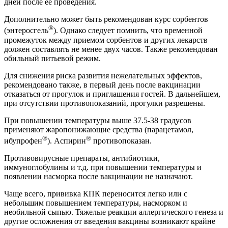
дней после ее проведения.
Дополнительно может быть рекомендован курс сорбентов
®
(энтеросгель
). Однако следует помнить, что временной
промежуток между приемом сорбентов и других лекарств
должен составлять не менее двух часов. Также рекомендован
обильный питьевой режим.
Для снижения риска развития нежелательных эффектов,
рекомендовано также, в первый день после вакцинации
отказаться от прогулок и приглашения гостей. В дальнейшем,
при отсутствии противопоказаний, прогулки разрешены.
При повышении температуры выше 37.5-38 градусов
применяют жаропонижающие средства (парацетамол,
®
®
ибупрофен
). Аспирин
противопоказан.
Противовирусные препараты, антибиотики,
иммуноглобулины и т.д. при повышении температуры и
появлении насморка после вакцинации не назначают.
Чаще всего, прививка КПК переносится легко или с
небольшим повышением температуры, насморком и
необильной сыпью. Тяжелые реакции аллергического генеза и
другие осложнения от введения вакцины возникают крайне