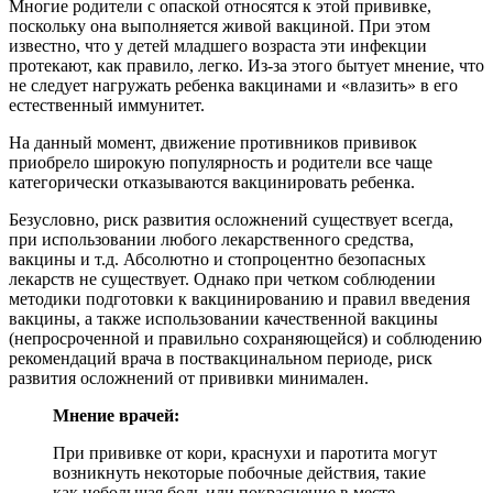
Многие родители с опаской относятся к этой прививке,
поскольку она выполняется живой вакциной. При этом
известно, что у детей младшего возраста эти инфекции
протекают, как правило, легко. Из-за этого бытует мнение, что
не следует нагружать ребенка вакцинами и «влазить» в его
естественный иммунитет.
На данный момент, движение противников прививок
приобрело широкую популярность и родители все чаще
категорически отказываются вакцинировать ребенка.
Безусловно, риск развития осложнений существует всегда,
при использовании любого лекарственного средства,
вакцины и т.д. Абсолютно и стопроцентно безопасных
лекарств не существует. Однако при четком соблюдении
методики подготовки к вакцинированию и правил введения
вакцины, а также использовании качественной вакцины
(непросроченной и правильно сохраняющейся) и соблюдению
рекомендаций врача в поствакцинальном периоде, риск
развития осложнений от прививки минимален.
Мнение врачей:
При прививке от кори, краснухи и паротита могут
возникнуть некоторые побочные действия, такие
как небольшая боль или покраснение в месте