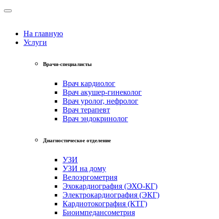
На главную
Услуги
Врачи-специалисты
Врач кардиолог
Врач акушер-гинеколог
Врач уролог, нефролог
Врач терапевт
Врач эндокринолог
Диагностическое отделение
УЗИ
УЗИ на дому
Велоэргометрия
Эхокардиография (ЭХО-КГ)
Электрокардиография (ЭКГ)
Кардиотокография (КТГ)
Биоимпедансометрия