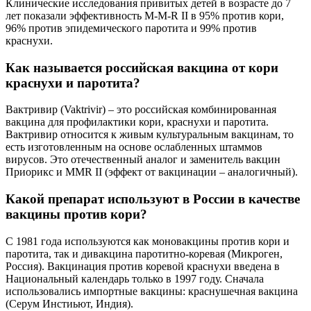
Клинические исследования привитых детей в возрасте до 7
лет показали эффективность M-M-R II в 95% против кори,
96% против эпидемического паротита и 99% против
краснухи.
Как называется российская вакцина от кори
краснухи и паротита?
Вактривир (Vaktrivir) – это российская комбинированная
вакцина для профилактики кори, краснухи и паротита.
Вактривир относится к живым культуральным вакцинам, то
есть изготовленным на основе ослабленных штаммов
вирусов. Это отечественный аналог и заменитель вакцин
Приорикс и MMR II (эффект от вакцинации – аналогичный).
Какой препарат используют в России в качестве
вакцины против кори?
С 1981 года используются как моновакцины против кори и
паротита, так и дивакцина паротитно-коревая (Микроген,
Россия). Вакцинация против коревой краснухи введена в
Национальный календарь только в 1997 году. Сначала
использовались импортные вакцины: краснушечная вакцина
(Серум Инстиьют, Индия).