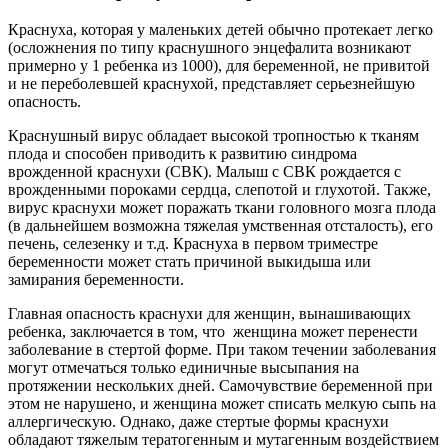
Краснуха, которая у маленьких детей обычно протекает легко
(осложнения по типу краснушного энцефалита возникают
примерно у 1 ребенка из 1000), для беременной, не привитой
и не переболевшей краснухой, представляет серьезнейшую
опасность.
Краснушный вирус обладает высокой тропностью к тканям
плода и способен приводить к развитию синдрома
врожденной краснухи (СВК). Малыш с СВК рождается с
врожденными пороками сердца, слепотой и глухотой. Также,
вирус краснухи может поражать ткани головного мозга плода
(в дальнейшем возможна тяжелая умственная отсталость), его
печень, селезенку и т.д. Краснуха в первом триместре
беременности может стать причиной выкидыша или
замирания беременности.
Главная опасность краснухи для женщин, вынашивающих
ребенка, заключается в том, что женщина может перенести
заболевание в стертой форме. При таком течении заболевания
могут отмечаться только единичные высыпания на
протяжении нескольких дней. Самочувствие беременной при
этом не нарушено, и женщина может списать мелкую сыпь на
аллергическую. Однако, даже стертые формы краснухи
обладают тяжелым тератогенным и мутагенным воздействием