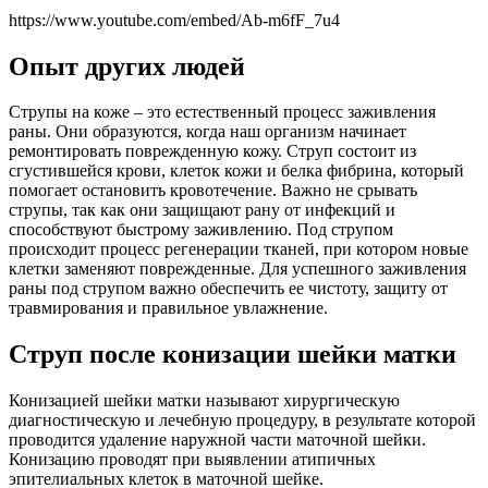
https://www.youtube.com/embed/Ab-m6fF_7u4
Опыт других людей
Струпы на коже – это естественный процесс заживления
раны. Они образуются, когда наш организм начинает
ремонтировать поврежденную кожу. Струп состоит из
сгустившейся крови, клеток кожи и белка фибрина, который
помогает остановить кровотечение. Важно не срывать
струпы, так как они защищают рану от инфекций и
способствуют быстрому заживлению. Под струпом
происходит процесс регенерации тканей, при котором новые
клетки заменяют поврежденные. Для успешного заживления
раны под струпом важно обеспечить ее чистоту, защиту от
травмирования и правильное увлажнение.
Струп после конизации шейки матки
Конизацией шейки матки называют хирургическую
диагностическую и лечебную процедуру, в результате которой
проводится удаление наружной части маточной шейки.
Конизацию проводят при выявлении атипичных
эпителиальных клеток в маточной шейке.