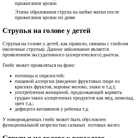
Этапы образования струпа на шейке матки после
прижигания эрозии по дням
Струпья на голове у детей
Струпья на голове у детей, как правило, связаны с гнейсом
(молочные струпья). Данное заболевание является
проявлением экссудативного (аллергического) диатеза.
Гнейс может проявляться на фоне:
потницы и опрелостей;
пищевой аллергии (введение фруктовых пюре из
красных фруктов, коровье молоко, злаки и т.д.);
употребления женщиной, продолжающей кормить
грудью таких аллергенных продуктов как мед, шоколад,
орех т.д.;
дефицита витаминов у ребенка т.д.
У новорожденных гнейс может быть обусловлен
функциональной незрелостью сальных потовых желез.