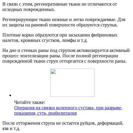
В связи с этим, регенеративные ткани не отличаются от
исходных поврежденных.
Регенерирующие ткани нежные и легко повреждаемые. Для
их защиты на раневой поверхности образуются струпья.
Плотные корки образуются при засыхании фибриновых
налетов, кровяных сгустков, лимфы и т.д.
На дне и стенках раны под струпом активизируется активный
процесс эпителизации раны. После полной регенерации
поврежденной ткани струп отторгается с поверхности раны.
Читайте также:
Операция на связки коленного сустава, при разрыве,
показания, суть, реабилитация
После отторжения струпа не остается рубцов, деформаций,
язв и т.д.