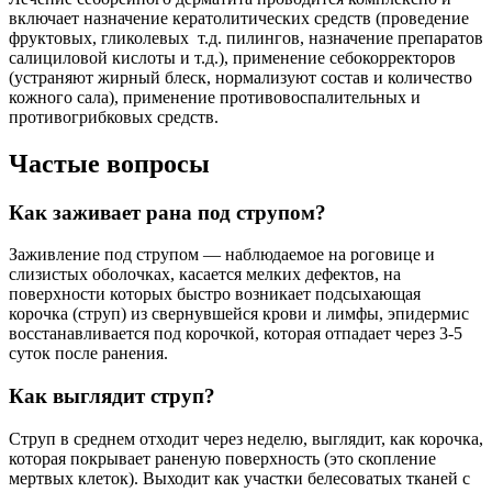
включает назначение кератолитических средств (проведение
фруктовых, гликолевых т.д. пилингов, назначение препаратов
салициловой кислоты и т.д.), применение себокорректоров
(устраняют жирный блеск, нормализуют состав и количество
кожного сала), применение противовоспалительных и
противогрибковых средств.
Частые вопросы
Как заживает рана под струпом?
Заживление под струпом — наблюдаемое на роговице и
слизистых оболочках, касается мелких дефектов, на
поверхности которых быстро возникает подсыхающая
корочка (струп) из свернувшейся крови и лимфы, эпидермис
восстанавливается под корочкой, которая отпадает через 3-5
суток после ранения.
Как выглядит струп?
Струп в среднем отходит через неделю, выглядит, как корочка,
которая покрывает раненую поверхность (это скопление
мертвых клеток). Выходит как участки белесоватых тканей с