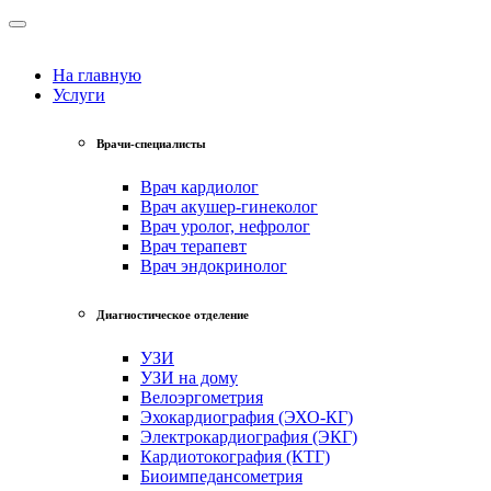
На главную
Услуги
Врачи-специалисты
Врач кардиолог
Врач акушер-гинеколог
Врач уролог, нефролог
Врач терапевт
Врач эндокринолог
Диагностическое отделение
УЗИ
УЗИ на дому
Велоэргометрия
Эхокардиография (ЭХО-КГ)
Электрокардиография (ЭКГ)
Кардиотокография (КТГ)
Биоимпедансометрия