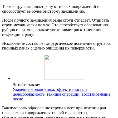
Также струп защищает рану от новых повреждений и
способствует ее более быстрому заживлению.
После полного заживления раны струп отпадает. Отдирать
струп механически нельзя. Это способствует образованию
рубцов и шрамов, а также увеличивает риск занесения
инфекции в рану.
Исключение составляет хирургическое иссечение струпа на
гнойных ранах с целью очищения их поверхности.
Читайте также:
Удаление комков Биша: эффективность и
целесообразность, техника операции, восстановление
после
Важную роль образование струпа имеет при лечении ран
после ожога (повреждения тканей и слизистых,
обусловленное воздействием на них высоких температур,