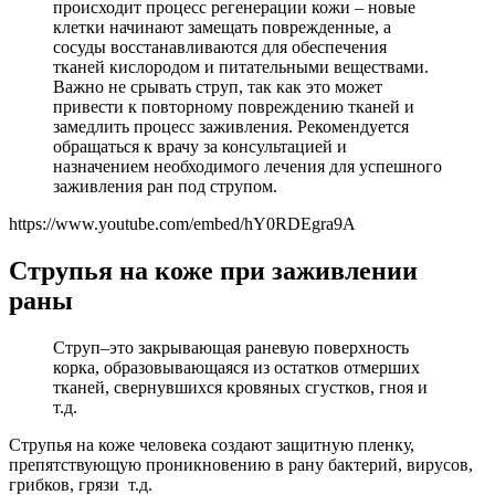
происходит процесс регенерации кожи – новые
клетки начинают замещать поврежденные, а
сосуды восстанавливаются для обеспечения
тканей кислородом и питательными веществами.
Важно не срывать струп, так как это может
привести к повторному повреждению тканей и
замедлить процесс заживления. Рекомендуется
обращаться к врачу за консультацией и
назначением необходимого лечения для успешного
заживления ран под струпом.
https://www.youtube.com/embed/hY0RDEgra9A
Струпья на коже при заживлении
раны
Струп–это закрывающая раневую поверхность
корка, образовывающаяся из остатков отмерших
тканей, свернувшихся кровяных сгустков, гноя и
т.д.
Струпья на коже человека создают защитную пленку,
препятствующую проникновению в рану бактерий, вирусов,
грибков, грязи т.д.