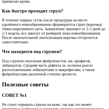
примесью крови.
Как быстро проходит струп?
В течение первых суток после процедуры на месте
удалённого новообразования сформируется струп (корочка)
тёмно-коричневого цета. Заживление занимает от 2-3 дней до
2-3 недель, все зависит от размеров ложа новообразования.
После окончательной эпителизации корочка отторгнется
самостоятельно.
Что находится под струпом?
Под струпом скопление фибробластов, ма- крофагов,
лейкоцитов. Средняя часть дефекта за- полнена рыхло
расположенными лейкоцитами и макрофагами, а также
фибробластами различной степени зрелости.
Полезные советы
СОВЕТ №1
Не стоит отрывать струпы на коже, так как это может
привести к инфекции и замедлить процесс заживления раны.