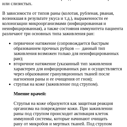
или слизистых.
В зависимости от типов раны (колотая, рубленая, рваная,
возникшая в результате укуса и т.д.), выраженности ее
колонизации микроорганизмами (инфицированная и
неинфицированная), а также состояния иммунитета пациента
различают три основных типа заживления ран:
первичное натяжение (сопровождается быстрым
образованием прочных рубцов — данный тип
заживления возможен только для неинфицированных
ран);
вторичное натяжение (указанный тип заживления
характерен для инфицированных ран и осуществляется
через образование грануляционных тканей после
нагноения раны и ее очищения от гноя);
струпья на коже (заживление под струпом).
Мнение врачей:
Струпья на коже образуются как защитная реакция
организма на повреждение кожи. При заживлении
раны под струпом происходит активация клеток
иммунной системы, которые начинают очищать
рану от микробов и мертвых тканей. Под струпом