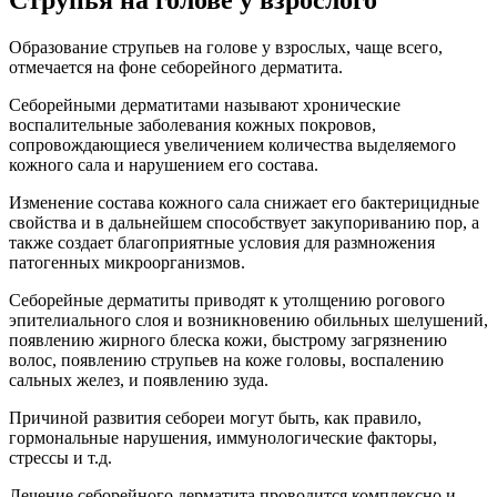
Струпья на голове у взрослого
Образование струпьев на голове у взрослых, чаще всего,
отмечается на фоне себорейного дерматита.
Себорейными дерматитами называют хронические
воспалительные заболевания кожных покровов,
сопровождающиеся увеличением количества выделяемого
кожного сала и нарушением его состава.
Изменение состава кожного сала снижает его бактерицидные
свойства и в дальнейшем способствует закупориванию пор, а
также создает благоприятные условия для размножения
патогенных микроорганизмов.
Себорейные дерматиты приводят к утолщению рогового
эпителиального слоя и возникновению обильных шелушений,
появлению жирного блеска кожи, быстрому загрязнению
волос, появлению струпьев на коже головы, воспалению
сальных желез, и появлению зуда.
Причиной развития себореи могут быть, как правило,
гормональные нарушения, иммунологические факторы,
стрессы и т.д.
Лечение себорейного дерматита проводится комплексно и