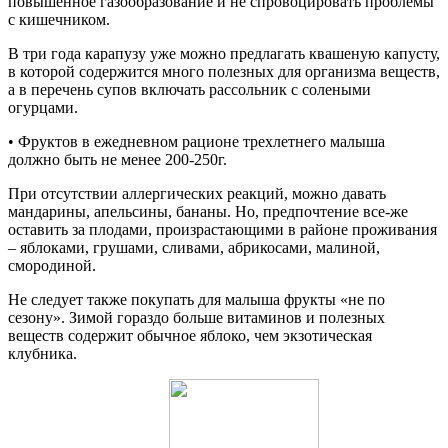
повышенное газообразование и не спровоцировать проблемы
с кишечником.
В три года карапузу уже можно предлагать квашеную капусту,
в которой содержится много полезных для организма веществ,
а в перечень супов включать рассольник с солеными
огурцами.
• Фруктов в ежедневном рационе трехлетнего малыша
должно быть не менее 200-250г.
При отсутствии аллергических реакций, можно давать
мандарины, апельсины, бананы. Но, предпочтение все-же
оставить за плодами, произрастающими в районе проживания
– яблоками, грушами, сливами, абрикосами, малиной,
смородиной.
Не следует также покупать для малыша фрукты «не по
сезону». Зимой гораздо больше витаминов и полезных
веществ содержит обычное яблоко, чем экзотическая
клубника.