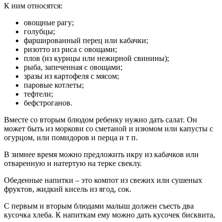
К ним относятся:
овощные рагу;
голубцы;
фаршированный перец или кабачки;
ризотто из риса с овощами;
плов (из курицы или нежирной свинины);
рыба, запеченная с овощами;
зразы из картофеля с мясом;
паровые котлеты;
тефтели;
бефстроганов.
Вместе со вторым блюдом ребенку нужно дать салат. Он
может быть из моркови со сметаной и изюмом или капусты с
огурцом, или помидоров и перца и т п.
В зимнее время можно предложить икру из кабачков или
отваренную и натертую на терке свеклу.
Обеденные напитки – это компот из свежих или сушеных
фруктов, жидкий кисель из ягод, сок.
С первым и вторым блюдами малыш должен съесть два
кусочка хлеба. К напиткам ему можно дать кусочек бисквита,