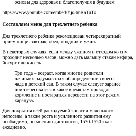
основы для здоровья и благополучия в будущем.
https://www.youtube.com/embed/Yjo3mRaTuTo
Составляем меню для трехлетнего ребенка
Для трехлетнего ребенка рекомендован четырехкратный
прием пищи: завтрак, обед, полдник и ужин.
В некоторых случаях, если между ужином и отходом ко сну
проходит несколько часов, можно дать малышу стакан кефира,
йогурт или кисель.
Три года – возраст, когда многие родители
начинают задумываться об определении своего
чада в детский сад. В таком случае следует заранее
поинтересоваться в какое время там проводят
кормление и постараться перевести на этот режим
карапуза.
Для покрытия всей расходуемой энергии маленького
непоседы, а также роста и усиленного развития ему
необходимо, по мнению диетологов, 1530-1550 ккал
ежедневно.