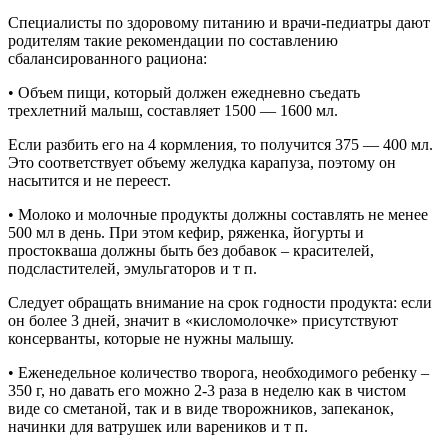
Специалисты по здоровому питанию и врачи-педиатры дают
родителям такие рекомендации по составлению
сбалансированного рациона:
• Объем пищи, который должен ежедневно съедать
трехлетний малыш, составляет 1500 — 1600 мл.
Если разбить его на 4 кормления, то получится 375 — 400 мл.
Это соответствует объему желудка карапуза, поэтому он
насытится и не переест.
• Молоко и молочные продукты должны составлять не менее
500 мл в день. При этом кефир, ряженка, йогурты и
простокваша должны быть без добавок – красителей,
подсластителей, эмульгаторов и т п.
Следует обращать внимание на срок годности продукта: если
он более 3 дней, значит в «кисломолочке» присутствуют
консерванты, которые не нужны малышу.
• Еженедельное количество творога, необходимого ребенку –
350 г, но давать его можно 2-3 раза в неделю как в чистом
виде со сметаной, так и в виде творожников, запеканок,
начинки для ватрушек или вареников и т п.