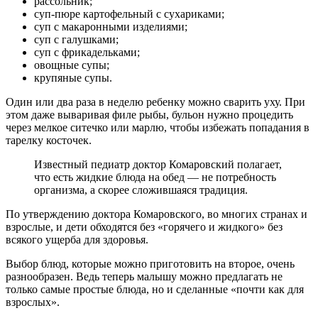
рассольник;
суп-пюре картофельный с сухариками;
суп с макаронными изделиями;
суп с галушками;
суп с фрикадельками;
овощные супы;
крупяные супы.
Один или два раза в неделю ребенку можно сварить уху. При
этом даже вываривая филе рыбы, бульон нужно процедить
через мелкое ситечко или марлю, чтобы избежать попадания в
тарелку косточек.
Известный педиатр доктор Комаровский полагает,
что есть жидкие блюда на обед — не потребность
организма, а скорее сложившаяся традиция.
По утверждению доктора Комаровского, во многих странах и
взрослые, и дети обходятся без «горячего и жидкого» без
всякого ущерба для здоровья.
Выбор блюд, которые можно приготовить на второе, очень
разнообразен. Ведь теперь малышу можно предлагать не
только самые простые блюда, но и сделанные «почти как для
взрослых».