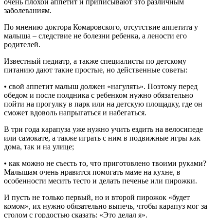
очень плохой аппетит и приписывают это различным
заболеваниям.
По мнению доктора Комаровского, отсутствие аппетита у
малыша – следствие не болезни ребенка, а лености его
родителей.
Известный педиатр, а также специалисты по детскому
питанию дают такие простые, но действенные советы:
• свой аппетит малыш должен «нагулять». Поэтому перед
обедом и после полдника с ребенком нужно обязательно
пойти на прогулку в парк или на детскую площадку, где он
сможет вдоволь напрыгаться и набегаться.
В три года карапуза уже нужно учить ездить на велосипеде
или самокате, а также играть с ним в подвижные игры как
дома, так и на улице;
• как можно не съесть то, что приготовлено твоими руками?
Малышам очень нравится помогать маме на кухне, в
особенности месить тесто и делать печенье или пирожки.
И пусть не только первый, но и второй пирожок «будет
комом», их нужно обязательно выпечь, чтобы карапуз мог за
столом с гордостью сказать: «Это делал я».