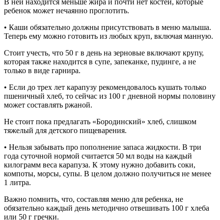
В ней находится меньше жира и почти нет костей, которые
ребенок может нечаянно проглотить.
• Каши обязательно должны присутствовать в меню малыша.
Теперь ему можно готовить из любых круп, включая манную.
Стоит учесть, что 50 г в день на зерновые включают крупу,
которая также находится в супе, запеканке, пудинге, а не
только в виде гарнира.
• Если до трех лет карапузу рекомендовалось кушать только
пшеничный хлеб, то сейчас из 100 г дневной нормы половину
может составлять ржаной.
Не стоит пока предлагать «Бородинский» хлеб, слишком
тяжелый для детского пищеварения.
• Нельзя забывать про пополнение запаса жидкости. В три
года суточной нормой считается 50 мл воды на каждый
килограмм веса карапуза. К этому нужно добавить соки,
компоты, морсы, супы. В целом должно получиться не менее
1 литра.
Важно помнить, что, составляя меню для ребенка, не
обязательно каждый день методично отвешивать 100 г хлеба
или 50 г гречки.