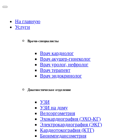
На главную
Услуги
Врачи-специалисты
Врач кардиолог
Врач акушер-гинеколог
Врач уролог, нефролог
Врач терапевт
Врач эндокринолог
Диагностическое отделение
УЗИ
УЗИ на дому
Велоэргометрия
Эхокардиография (ЭХО-КГ)
Электрокардиография (ЭКГ)
Кардиотокография (КТГ)
Биоимпедансометрия