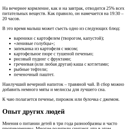
На вечернее кормление, как и на завтрак, отводится 25% всех
питательных веществ. Как правило, он намечается на 19:30 –
20 часов.
В это время малыш может съесть одно из следующих блюд:
вареники с картофелем (творогом, капустой);
«ленивые голубцы»;
запеканка из картофеля с мясом;
картофельное пюре с тушеной печенью;
рисовый пудинг с фруктами;
гречневая (или любая другая) каша с котлетами;
рыбные тефтели;
печеночный паштет.
Наилучший вечерний напиток – травяной чай. В сбор можно
добавить немного мяты и мелиссы для лучшего сна.
К чаю полагается печенье, пирожок или булочка с джемом.
Опыт других людей
Мнения о питании детей в три года разнообразны и часто
противоречивы. Многие родители считают, что в этом