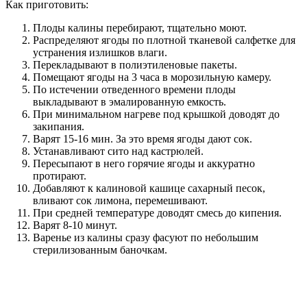
Как приготовить:
Плоды калины перебирают, тщательно моют.
Распределяют ягоды по плотной тканевой салфетке для
устранения излишков влаги.
Перекладывают в полиэтиленовые пакеты.
Помещают ягоды на 3 часа в морозильную камеру.
По истечении отведенного времени плоды
выкладывают в эмалированную емкость.
При минимальном нагреве под крышкой доводят до
закипания.
Варят 15-16 мин. За это время ягоды дают сок.
Устанавливают сито над кастрюлей.
Пересыпают в него горячие ягоды и аккуратно
протирают.
Добавляют к калиновой кашице сахарный песок,
вливают сок лимона, перемешивают.
При средней температуре доводят смесь до кипения.
Варят 8-10 минут.
Варенье из калины сразу фасуют по небольшим
стерилизованным баночкам.
После остывания закатанные емкости хранят в холодном
месте.