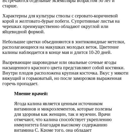
Встречаются отдельные экземпляры возрастом 50 лет и
старше.
Характерны для культуры стволы с серовато-коричневой
корой и желтовато-бурые побеги. Супротивные листья на
черешках преимущественно обладают округлой или
яйцевидной формой.
Небольшие цветки объединяются в зонтиковидные метелки,
располагающиеся на макушках молодых веток. Цветение
калины наблюдается в конце мая и длится 10-20 дней.
Вызревающие шаровидные или овальные сочные ягоды
насыщенного красного цвета представляют собой костянки.
Внутри плодов расположена крупная косточка. Вкус у мякоти
вяжущий и горьковатый, но после заморозков выраженная
горечь пропадает.
Мнение врачей:
Ягода калина является ценным источником
витаминов и микроэлементов, которые полезны
для здоровья как женщин, так и мужчин. Врачи
отмечают, что калина способствует укреплению
иммунитета благодаря высокому содержанию
витамина С. Кроме того, она обладает