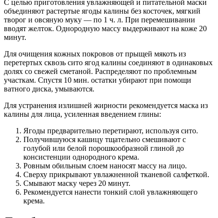
С целью приготовления увлажняющей и питательной маски
объединяют растертые ягоды калины без косточек, мягкий
творог и овсяную муку — по 1 ч. л. При перемешивании
вводят желток. Однородную массу выдерживают на коже 20
минут.
Для очищения кожных покровов от прыщей мякоть из
перетертых сквозь сито ягод калины соединяют в одинаковых
долях со свежей сметаной. Распределяют по проблемным
участкам. Спустя 10 мин. остатки убирают при помощи
ватного диска, умываются.
Для устранения излишней жирности рекомендуется маска из
калины для лица, усиленная введением глины:
Ягоды предварительно перетирают, используя сито.
Получившуюся кашицу тщательно смешивают с
голубой или белой порошкообразной глиной до
консистенции однородного крема.
Ровным обильным слоем наносят массу на лицо.
Сверху прикрывают увлажненной тканевой салфеткой.
Смывают маску через 20 минут.
Рекомендуется нанести тонкий слой увлажняющего
крема.