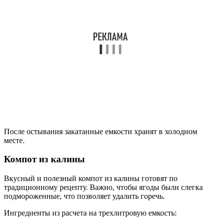
Компот из калины
Вкусный и полезный компот из калины готовят по
традиционному рецепту. Важно, чтобы ягоды были слегка
подмороженные, что позволяет удалить горечь.
Ингредиенты из расчета на трехлитровую емкость:
ягоды калины качественные — 2 кг;
сахарный песок среднего помола — 0,75 гр;
отфильтрованная вода — 0,75 л.
Приготовление:
Ягоды перебирают, кладут в дуршлаг.
Промывают тщательно прохладной водой.
Наливают воду в большую кастрюлю.
Доводят до кипения, в дуршлаге плоды аккуратно
опускают на 2 минуты.
Раскладывают на бумажные плотные полотенца, чтобы
удалить излишки влаги.
Перекладывают чистые ягоды в стерильную банку.
В эмалированную емкость заливают отфильтрованную
воду (0,75 л.).
Ждут закипания, высыпают при помешивании сахар.