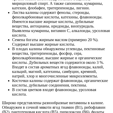
мирициловый спирт. А также сапонины, кумарины,
катехин, флобафен, тритерпеноиды, лигнин.
Листва калины содержит фенолы, стероиды,
фенолкарбоновые кислоты, катехины, флавоноиды.
Имеются высшие жирные кислоты, дубильные
вещества, антоцианы, иридоиды, виопуридаль.
Выявлены кумарины, витамин C, алкалоиды, урсоловая
кислота.
Семена богаты жирным маслом (примерно 20 %).
Содержат высшие жирные кислоты.
В плодах калины обнаружены углеводы, пектиновые
вещества, тритерпеноиды, фосфор, сера,
фенолкарбоновые, высшие жирные и органические
кислоты. Дубильных веществ содержится около 3 %.
Входят в состав ароматных ягод флавоноиды, калий,
кальций, магний, катехины, самбуцин, кремний,
натрий, хлор и многочисленные микроэлементы.
Косточки калины содержат флавоноиды, органические
кислоты, дубильные соединения, пектины.
В состав цветков входят флавоноиды, урсоловая
кислота.
Широко представлены разнообразные витамины в калине.
Обнаружен в сочной мякоти ягод тиамин (B1), рибофлавин
(B2), пантотеновая кислота (B5), пиридоксин (B6), фолаты