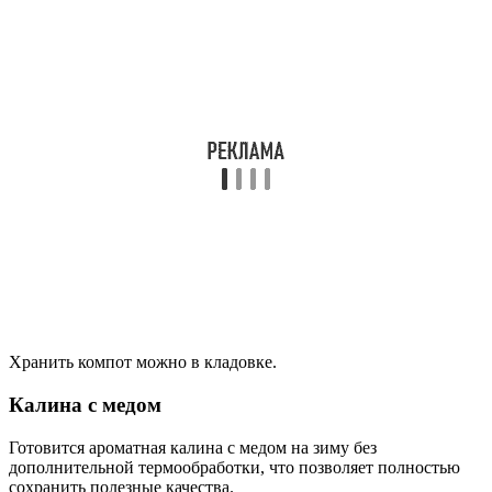
Хранить компот можно в кладовке.
Калина с медом
Готовится ароматная калина с медом на зиму без
дополнительной термообработки, что позволяет полностью
сохранить полезные качества.
Компоненты:
свежие ягоды, собранные после заморозков — 0,5 кг;
натуральный качественный мёд — 0,5 кг.
Алгоритм приготовления:
Заранее перебранные ягоды промывают под струей
проточной воды.
Раскладывают по плотным салфеткам.
Когда стечет излишняя влага, перетирают сырье сквозь
сито.
Перекладывают получившуюся кашицу из ягод калины
в эмалированную кастрюлю.
Добавляют мед, тщательно перемешивают до
однородности.
Накрывают льняным полотенцем и выдерживают при