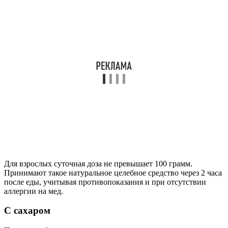
Для взрослых суточная доза не превышает 100 грамм.
Принимают такое натуральное целебное средство через 2 часа
после еды, учитывая противопоказания и при отсутствии
аллергии на мед.
С сахаром
Позволит обеспечить семью витаминным продуктом на зиму
калина с сахаром, приготовленная по традиционному рецепту.
Ингредиенты:
ягоды калины, собранные после осенних заморозков —
0,6 кг;
сахарный песок мелкой фракции — 0,5 кг.
Как готовить:
Промытые и слегка обсушенные на салфетке плоды
измельчают, используя блендер или мясорубку.
Перекладывают подготовленную массу в
эмалированную посуду.
Всыпают сахарный песок.
Тщательно перемешивают еще раз при помощи
погружного блендера.