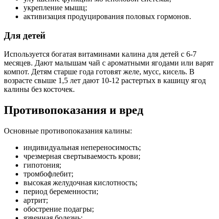
укрепление мышц;
активизация продуцирования половых гормонов.
Для детей
Используется богатая витаминами калина для детей с 6-7
месяцев. Дают малышам чай с ароматными ягодами или варят
компот. Детям старше года готовят желе, мусс, кисель. В
возрасте свыше 1,5 лет дают 10-12 растертых в кашицу ягод
калины без косточек.
Противопоказания и вред
Основные противопоказания калины:
индивидуальная непереносимость;
чрезмерная свертываемость крови;
гипотония;
тромбофлебит;
высокая желудочная кислотность;
период беременности;
артрит;
обострение подагры;
язвенная болезнь;