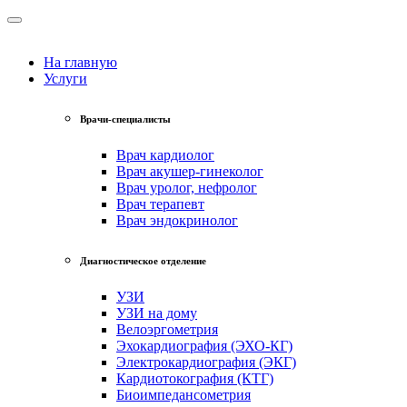
На главную
Услуги
Врачи-специалисты
Врач кардиолог
Врач акушер-гинеколог
Врач уролог, нефролог
Врач терапевт
Врач эндокринолог
Диагностическое отделение
УЗИ
УЗИ на дому
Велоэргометрия
Эхокардиография (ЭХО-КГ)
Электрокардиография (ЭКГ)
Кардиотокография (КТГ)
Биоимпедансометрия