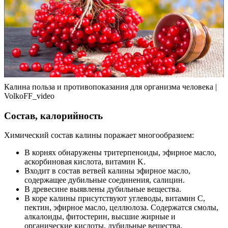
Калина польза и противопоказания для организма человека |
VolkoFF_video
Состав, калорийность
Химический состав калины поражает многообразием:
В корнях обнаружены тритерпеноиды, эфирное масло,
аскорбиновая кислота, витамин K.
Входит в состав ветвей калины эфирное масло,
содержащее дубильные соединения, салицин.
В древесине выявлены дубильные вещества.
В коре калины присутствуют углеводы, витамин C,
пектин, эфирное масло, целлюлоза. Содержатся смолы,
алкалоиды, фитостерин, высшие жирные и
органические кислоты, дубильные вещества,